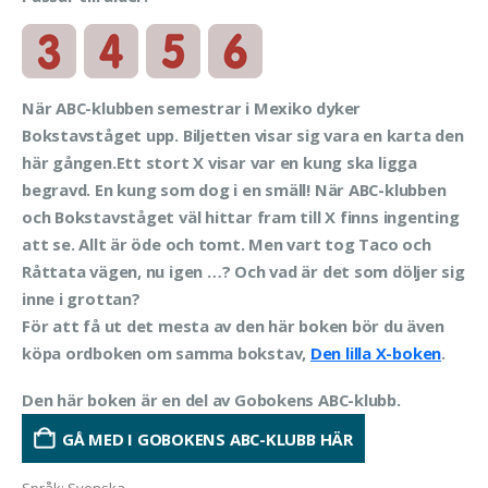
När ABC-klubben semestrar i Mexiko dyker
Bokstavståget upp. Biljetten visar sig vara en karta den
här gången.Ett stort X visar var en kung ska ligga
begravd. En kung som dog i en smäll! När ABC-klubben
och Bokstavståget väl hittar fram till X finns ingenting
att se. Allt är öde och tomt. Men vart tog Taco och
Råttata vägen, nu igen …? Och vad är det som döljer sig
inne i grottan?
För att få ut det mesta av den här boken bör du även
köpa ordboken om samma bokstav,
Den lilla X-boken
.
Den här boken är en del av Gobokens ABC-klubb.
GÅ MED I GOBOKENS ABC-KLUBB HÄR
Språk
:
Svenska