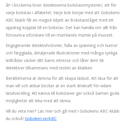
år! I böckerna löser detektiverna bokstavsmysterier, ett för
varje bokstav i alfabetet. Varje bok börjar med att Gobokens
ABC-klubb får en magisk biljett av Bokstavståget med ett
uppdrag kopplat till en bokstav. Det kan handla om allt från
försvunna isforskare till en mumlande mumie på museet.
Engagerande detektivhistorier, fulla av spänning och humor
och färgglada, detaljerade illustrationer med många synliga
ledtrådar väcker ditt barns intresse och låter dem bli
detektiver tillsammans med resten av klubben.
Berättelserna är skrivna för att skapa läslust. Att läsa för att
man vill och älskar böcker är en stark drivkraft för vidare
läsutveckling. Att känna till bokstäver ger också barnen goda
möjligheter att leka med att skriva.
Vill du veta mer? Läs mer och gå med i Gobokens ABC-klubb
du också!
Goboken.se/ABC