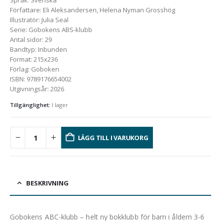
Författare
:
Eli Aleksandersen, Helena Nyman Grosshög
Illustratör
:
Julia Seal
Serie
:
Gobokens ABS-klubb
Antal sidor
:
29
Bandtyp
:
Inbunden
Format
:
215x236
Förlag
:
Goboken
ISBN
:
9789176654002
Utgivningsår
:
2026
Tillgänglighet:
I lager
LÄGG TILL I VARUKORG
BESKRIVNING
Gobokens ABC-klubb – helt ny bokklubb för barn i åldern 3-6