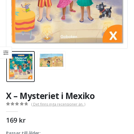
X – Mysteriet i Mexiko
( Det finns inga recensioner än. )
0
out of 5
169
kr
Passar till ålder: