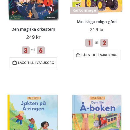
Kartonnage
Min livliga roliga gård
219
kr
Den magiska orkestern
249
kr
till
till
LÄGG TILL I VARUKORG
LÄGG TILL I VARUKORG