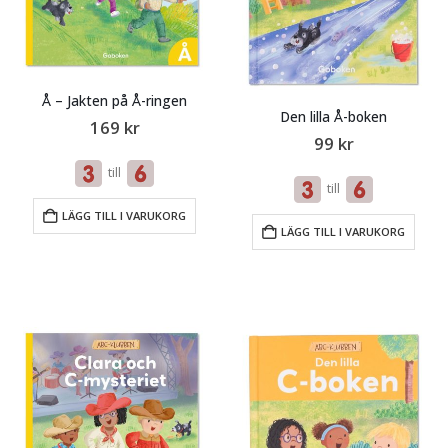
Å – Jakten på Å-ringen
Den lilla Å-boken
169
kr
99
kr
till
till
LÄGG TILL I VARUKORG
LÄGG TILL I VARUKORG