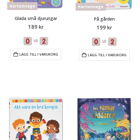
Kartonnage
Kartonnage
Glada små djurungar
På gården
189
kr
199
kr
till
till
LÄGG TILL I VARUKORG
LÄGG TILL I VARUKORG