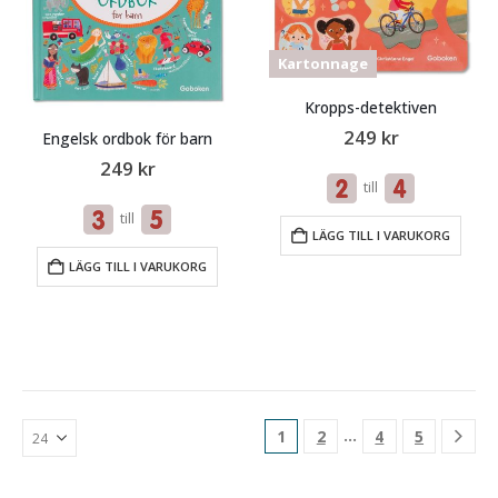
Kartonnage
Kropps-detektiven
249
kr
Engelsk ordbok för barn
249
kr
till
till
LÄGG TILL I VARUKORG
LÄGG TILL I VARUKORG
…
1
2
4
5