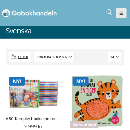
Svenska
FILTER
NY!
NY!
ABC Komplett bokserie med sångbok
Kartonnage
3.999
kr