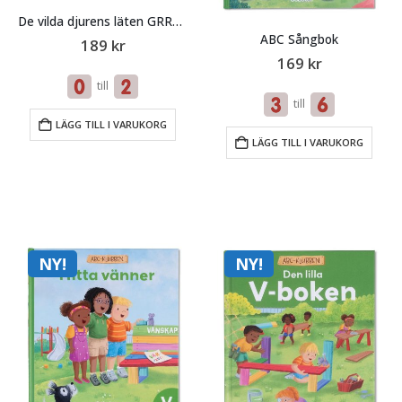
De vilda djurens läten GRRR VRÅÅÅL
ABC Sångbok
189
kr
169
kr
till
till
LÄGG TILL I VARUKORG
LÄGG TILL I VARUKORG
NY!
NY!