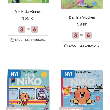
V – Hitta vänner
Den lilla V-boken
169
kr
99
kr
till
till
LÄGG TILL I VARUKORG
LÄGG TILL I VARUKORG
NY!
NY!
Kartonnage
Kartonnage