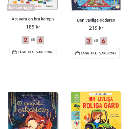
Kartonnage
Att vara en bra kompis
Den vänlige riddaren
189
kr
219
kr
till
till
LÄGG TILL I VARUKORG
LÄGG TILL I VARUKORG