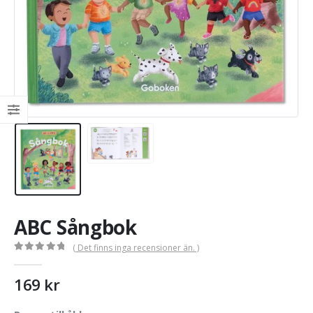
ABC Sångbok
( Det finns inga recensioner än. )
0
out of 5
169
kr