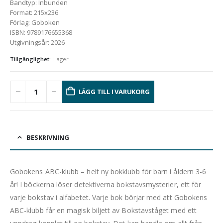
Bandtyp
:
Inbunden
Format
:
215x236
Förlag
:
Goboken
ISBN
:
9789176655368
Utgivningsår
:
2026
Tillgänglighet:
I lager
LÄGG TILL I VARUKORG
BESKRIVNING
Gobokens ABC-klubb – helt ny bokklubb för barn i åldern 3-6
år! I böckerna löser detektiverna bokstavsmysterier, ett för
varje bokstav i alfabetet. Varje bok börjar med att Gobokens
ABC-klubb får en magisk biljett av Bokstavståget med ett