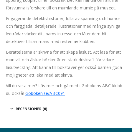
uppdrag kopplat till en bokstav. Det kan handla om allt från
försvunna isforskare till en mumlande mumie på museet.
Engagerande detektivhistorier, fulla av spänning och humor
och färgglada, detaljerade illustrationer med många synliga
ledtrådar väcker ditt barns intresse och låter dem bli
detektiver tillsammans med resten av klubben.
Berättelserna är skrivna för att skapa läslust. Att läsa för att
man vill och älskar böcker är en stark drivkraft för vidare
läsutveckling. Att känna till bokstäver ger också barnen goda
möjligheter att leka med att skriva.
Vill du veta mer? Läs mer och gå med i Gobokens ABC-klubb
du också!
Goboken.se/ABC091
RECENSIONER (0)