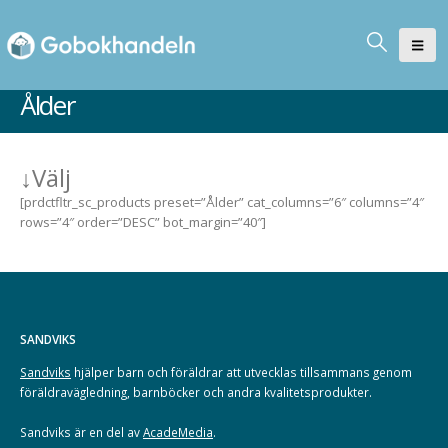
Ålder
↓
Välj
[prdctfltr_sc_products preset=”Ålder” cat_columns=”6″ columns=”4″
rows=”4″ order=”DESC” bot_margin=”40″]
SANDVIKS
Sandviks
hjälper barn och föräldrar att utvecklas tillsammans genom
föräldravägledning, barnböcker och andra kvalitetsprodukter.
Sandviks är en del av
AcadeMedia
.