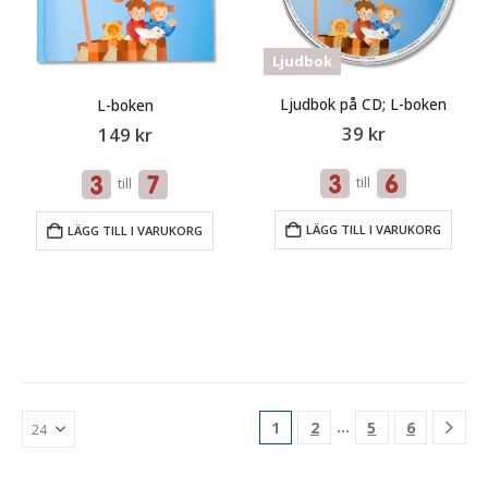
Ljudbok
Ljudbok på CD; L-boken
L-boken
39
kr
149
kr
till
till
LÄGG TILL I VARUKORG
LÄGG TILL I VARUKORG
…
1
2
5
6