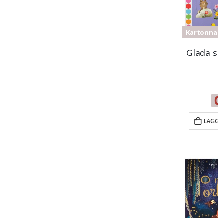
Kartonna
Glada 
LÄGG