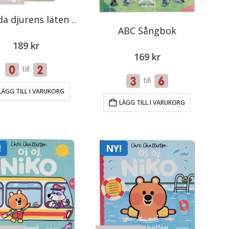
De vilda djurens läten GRRR VRÅÅÅL
ABC Sångbok
189
kr
169
kr
till
till
LÄGG TILL I VARUKORG
LÄGG TILL I VARUKORG
!
NY!