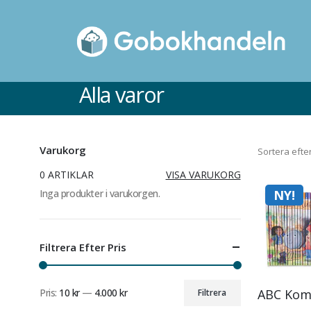
Alla varor
Varukorg
Sortera efter
0 ARTIKLAR
VISA VARUKORG
Inga produkter i varukorgen.
NY!
Filtrera Efter Pris
Pris:
10 kr
—
4.000 kr
Filtrera
Min
Max