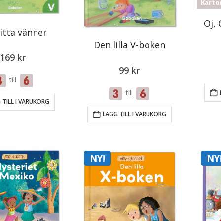
Karto
Oj, 
itta vänner
Den lilla V-boken
169
kr
99
kr
till
till
 TILL I VARUKORG
LÄGG TILL I VARUKORG
NY!
NY