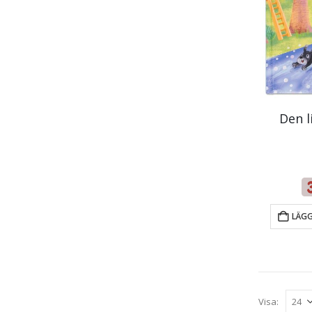
Den l
LÄGG
Visa: