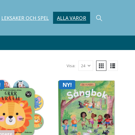
LEKSAKER OCH SPEL
ALLA VAROR
Visa:
!
NY!
nnage