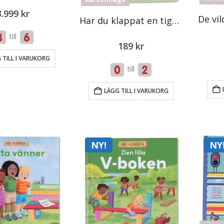
3.999
kr
Har du klappat en tiger idag?
till
189
kr
 TILL I VARUKORG
till
LÄGG TILL I VARUKORG
NY!
NY