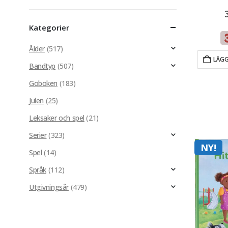
pris
pris
Kategorier
Ålder
(517)
LÄGG
Bandtyp
(507)
Goboken
(183)
Julen
(25)
Leksaker och spel
(21)
Serier
(323)
NY!
Spel
(14)
Språk
(112)
Utgivningsår
(479)