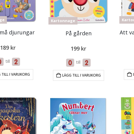
ge
Karto
Kartonnage
små djurungar
Att v
På gården
189
kr
199
kr
till
till
 TILL I VARUKORG
LÄGG TILL I VARUKORG