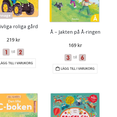
nnage
ivliga roliga gård
Å – Jakten på Å-ringen
219
kr
169
kr
till
till
LÄGG TILL I VARUKORG
LÄGG TILL I VARUKORG