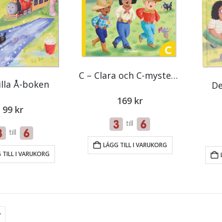
C – Clara och C-mysteriet
illa Å-boken
De
169
kr
99
kr
till
till
LÄGG TILL I VARUKORG
 TILL I VARUKORG