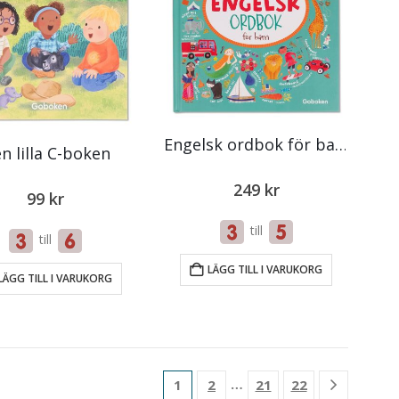
Engelsk ordbok för barn
n lilla C-boken
249
kr
99
kr
till
till
LÄGG TILL I VARUKORG
LÄGG TILL I VARUKORG
…
1
2
21
22