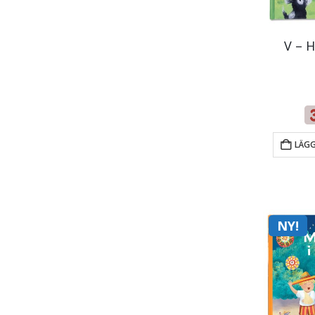
V – H
LÄGG
NY!