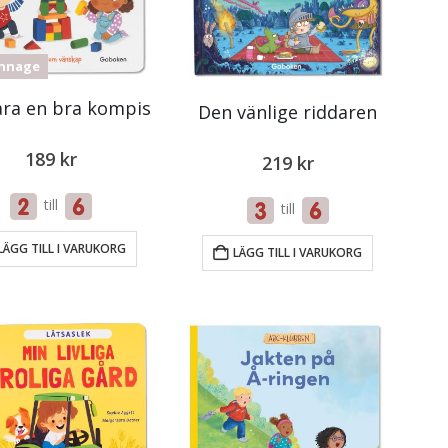
nnage
ara en bra kompis
Den vänlige riddaren
189
kr
219
kr
till
till
LÄGG TILL I VARUKORG
LÄGG TILL I VARUKORG