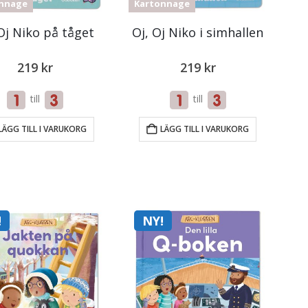
nnage
Kartonnage
Oj Niko på tåget
Oj, Oj Niko i simhallen
219
kr
219
kr
till
till
LÄGG TILL I VARUKORG
LÄGG TILL I VARUKORG
!
NY!