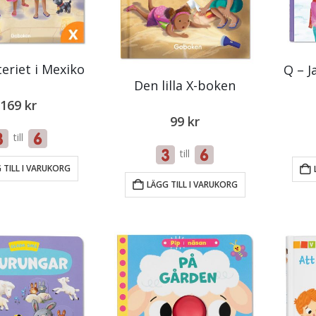
teriet i Mexiko
Q – 
Den lilla X-boken
169
kr
99
kr
till
till
 TILL I VARUKORG
LÄGG TILL I VARUKORG