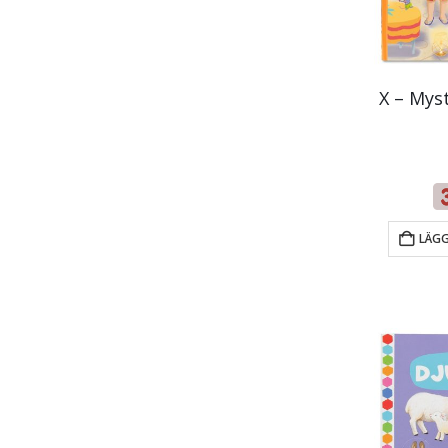
X – Mys
LÄGG