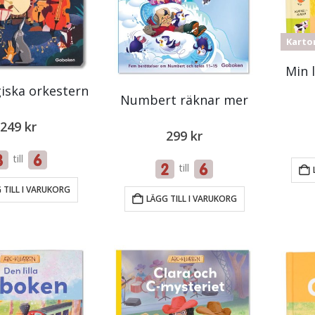
Karto
Min l
iska orkestern
Numbert räknar mer
249
kr
299
kr
till
till
 TILL I VARUKORG
LÄGG TILL I VARUKORG