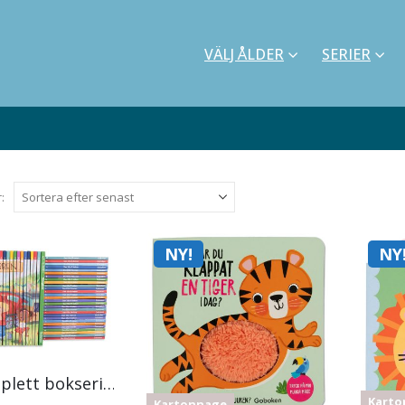
VÄLJ ÅLDER
SERIER
:
NY!
NY
ABC Komplett bokserie med sångbok
Karto
Kartonnage