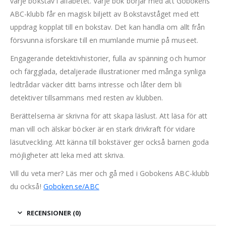
varje bokstav i alfabetet. Varje bok börjar med att Gobokens
ABC-klubb får en magisk biljett av Bokstavståget med ett
uppdrag kopplat till en bokstav. Det kan handla om allt från
försvunna isforskare till en mumlande mumie på museet.
Engagerande detektivhistorier, fulla av spänning och humor
och färgglada, detaljerade illustrationer med många synliga
ledtrådar väcker ditt barns intresse och låter dem bli
detektiver tillsammans med resten av klubben.
Berättelserna är skrivna för att skapa läslust. Att läsa för att
man vill och älskar böcker är en stark drivkraft för vidare
läsutveckling. Att känna till bokstäver ger också barnen goda
möjligheter att leka med att skriva.
Vill du veta mer? Läs mer och gå med i Gobokens ABC-klubb
du också!
Goboken.se/ABC
RECENSIONER (0)