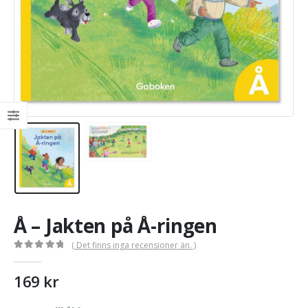
Å – Jakten på Å-ringen
( Det finns inga recensioner än. )
0
out of 5
169
kr