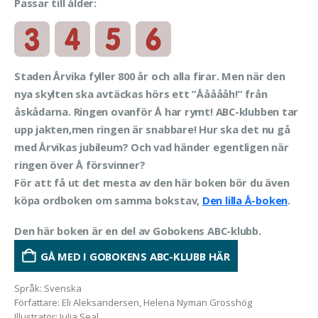
Passar till ålder:
Staden Årvika fyller 800 år och alla firar. Men när den
nya skylten ska avtäckas hörs ett ”Åååååh!” från
åskådarna. Ringen ovanför Å har rymt! ABC-klubben tar
upp jakten,men ringen är snabbare! Hur ska det nu gå
med Årvikas jubileum? Och vad händer egentligen när
ringen över Å försvinner?
För att få ut det mesta av den här boken bör du även
köpa ordboken om samma bokstav,
Den lilla Å-boken
.
Den här boken är en del av Gobokens ABC-klubb.
GÅ MED I GOBOKENS ABC-KLUBB HÄR
Språk
:
Svenska
Författare
:
Eli Aleksandersen, Helena Nyman Grosshög
Illustratör
:
Julia Seal