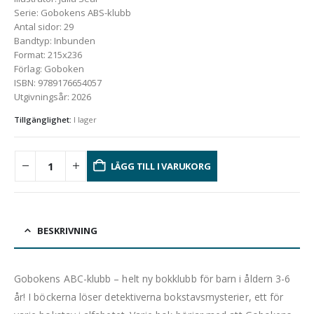
Serie
:
Gobokens ABS-klubb
Antal sidor
:
29
Bandtyp
:
Inbunden
Format
:
215x236
Förlag
:
Goboken
ISBN
:
9789176654057
Utgivningsår
:
2026
Tillgänglighet:
I lager
LÄGG TILL I VARUKORG
BESKRIVNING
Gobokens ABC-klubb – helt ny bokklubb för barn i åldern 3-6
år! I böckerna löser detektiverna bokstavsmysterier, ett för