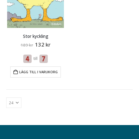
Stor kyckling
Original
Current
132
kr
189
kr
price
price
was:
is:
till
189 kr.
132 kr.
LÄGG TILL I VARUKORG