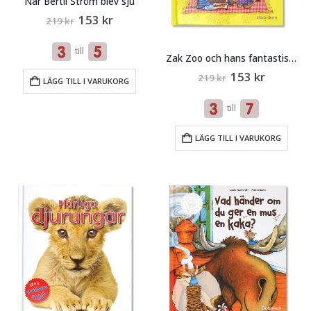
När Bertil Ström blev sju
Original
Current
153
kr
219
kr
price
price
was:
is:
till
219 kr.
153 kr.
Zak Zoo och hans fantastiska d
Original
Current
153
kr
219
kr
LÄGG TILL I VARUKORG
price
price
was:
is:
till
219 kr.
153 kr.
LÄGG TILL I VARUKORG