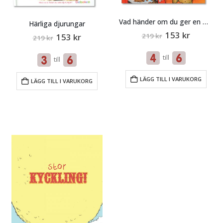
Vad händer om du ger en mus en
Härliga djurungar
Original
Current
153
kr
Original
Current
153
kr
219
kr
219
kr
price
price
price
price
was:
is:
was:
is:
till
219 kr.
153 kr.
till
219 kr.
153 kr.
LÄGG TILL I VARUKORG
LÄGG TILL I VARUKORG