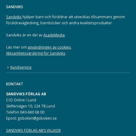
SANDVIKS
Sandviks
hjälper barn och föräldrar att utvecklas tillsammans genom
föräldravägledning, barnböcker och andra kvalitetsprodukter.
Sandviks är en del av
AcadeMedia
.
Läs mer om
användningen av cookies
.
Aktsamhetsvärdering för Sandviks
.
Kundservice
KONTAKT
SANDVIKS FÖRLAG AB
C/O Online i Lund
Skiffervägen 10, 224 78 Lund
Telefon 040-660 68 00
Epost: goboken@goboken.se
SANDVIKS FÖRLAG AB’S VILLKOR