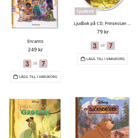
Ljudbok
Ljudbok på CD; Prinsessan och Grodan
79
kr
Encanto
till
249
kr
LÄGG TILL I VARUKORG
till
LÄGG TILL I VARUKORG