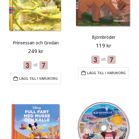
Björnbröder
Prinsessan och Grodan
119
kr
249
kr
till
till
LÄGG TILL I VARUKORG
LÄGG TILL I VARUKORG