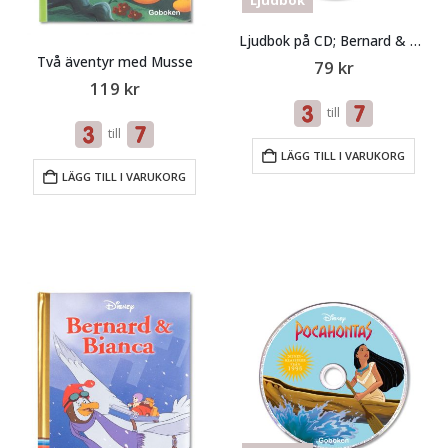
Ljudbok
Ljudbok på CD; Bernard & Bianka
Två äventyr med Musse
79
kr
119
kr
till
till
LÄGG TILL I VARUKORG
LÄGG TILL I VARUKORG