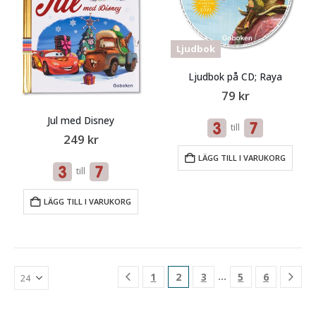
Ljudbok
Ljudbok på CD; Raya
79
kr
Jul med Disney
till
249
kr
LÄGG TILL I VARUKORG
till
LÄGG TILL I VARUKORG
…
1
2
3
5
6