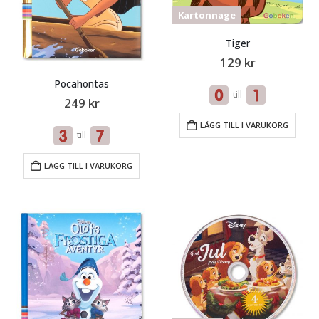
Kartonnage
Tiger
129
kr
Pocahontas
till
249
kr
LÄGG TILL I VARUKORG
till
LÄGG TILL I VARUKORG