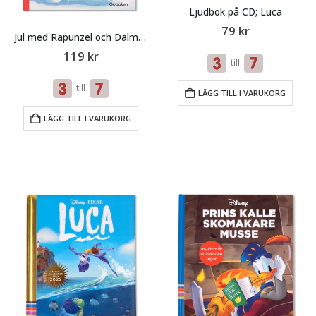
Ljudbok på CD; Luca
79
kr
Jul med Rapunzel och Dalmatinerna
119
kr
till
till
LÄGG TILL I VARUKORG
LÄGG TILL I VARUKORG