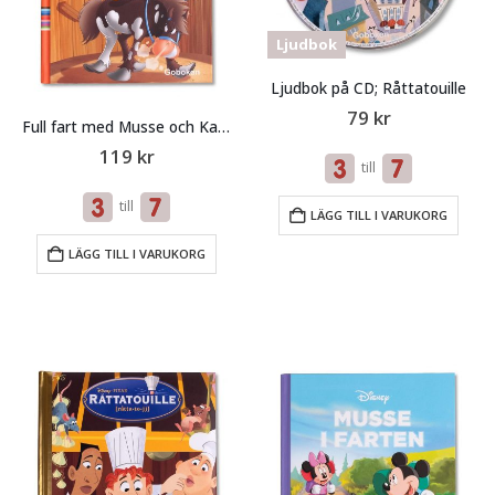
Ljudbok
Ljudbok på CD; Råttatouille
79
kr
Full fart med Musse och Kalle
119
kr
till
till
LÄGG TILL I VARUKORG
LÄGG TILL I VARUKORG