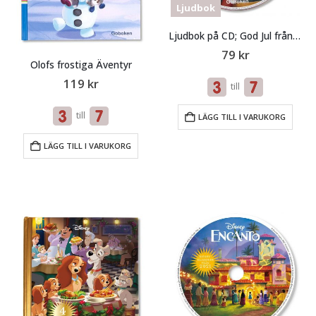
Ljudbok
Ljudbok på CD; God Jul från Disney
79
kr
Olofs frostiga Äventyr
119
kr
till
till
LÄGG TILL I VARUKORG
LÄGG TILL I VARUKORG