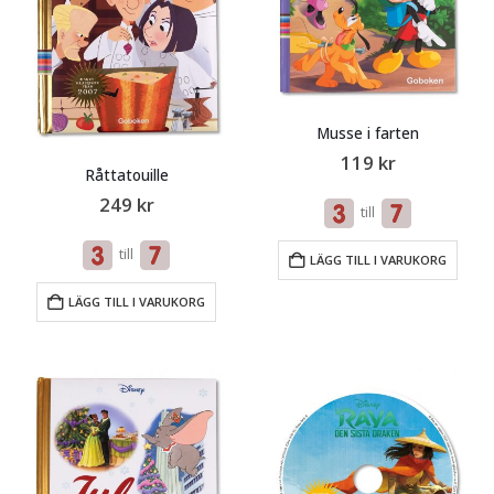
Musse i farten
119
kr
Råttatouille
249
kr
till
till
LÄGG TILL I VARUKORG
LÄGG TILL I VARUKORG