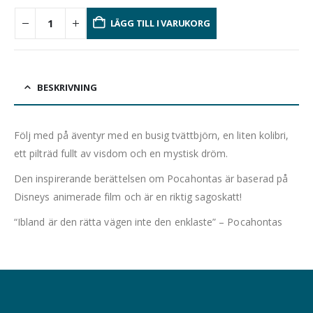
LÄGG TILL I VARUKORG
BESKRIVNING
Följ med på äventyr med en busig tvättbjörn, en liten kolibri,
ett pilträd fullt av visdom och en mystisk dröm.
Den inspirerande berättelsen om Pocahontas är baserad på
Disneys animerade film och är en riktig sagoskatt!
“Ibland är den rätta vägen inte den enklaste” – Pocahontas