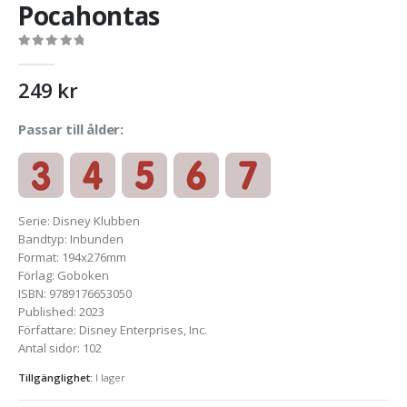
Pocahontas
0
out of 5
249
kr
Passar till ålder:
Serie
:
Disney Klubben
Bandtyp
:
Inbunden
Format
:
194x276mm
Förlag
:
Goboken
ISBN
:
9789176653050
Published
:
2023
Författare
:
Disney Enterprises, Inc.
Antal sidor
:
102
Tillgänglighet:
I lager