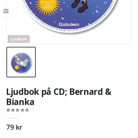
Ljudbok
Ljudbok på CD; Bernard &
Bianka
0
out of 5
79
kr