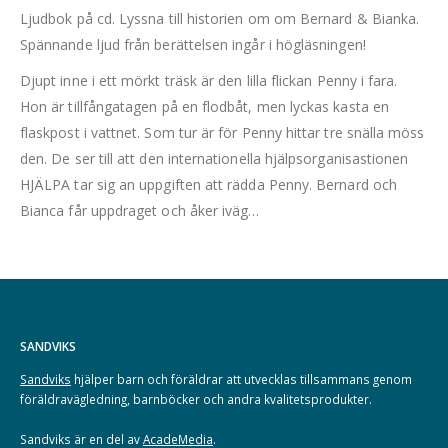
Ljudbok på cd. Lyssna till historien om om Bernard & Bianka.
Spännande ljud från berättelsen ingår i högläsningen!
Djupt inne i ett mörkt träsk är den lilla flickan Penny i fara.
Hon är tillfångatagen på en flodbåt, men lyckas kasta en
flaskpost i vattnet. Som tur är för Penny hittar tre snälla möss
den. De ser till att den internationella hjälpsorganisastionen
HJÄLPA tar sig an uppgiften att rädda Penny. Bernard och
Bianca får uppdraget och åker iväg…
SANDVIKS
Sandviks
hjälper barn och föräldrar att utvecklas tillsammans genom
föräldravägledning, barnböcker och andra kvalitetsprodukter.
Sandviks är en del av
AcadeMedia
.