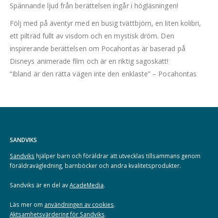
Spännande ljud från berättelsen ingår i högläsningen!
Följ med på äventyr med en busig tvättbjörn, en liten kolibri,
ett pilträd fullt av visdom och en mystisk dröm. Den
inspirerande berättelsen om Pocahontas är baserad på
Disneys animerade film och är en riktig sagoskatt!
“Ibland är den rätta vägen inte den enklaste” – Pocahontas
SANDVIKS
Sandviks
hjälper barn och föräldrar att utvecklas tillsammans genom
föräldravägledning, barnböcker och andra kvalitetsprodukter.
Sandviks är en del av
AcadeMedia
.
Läs mer om
användningen av cookies
.
Aktsamhetsvärdering för Sandviks
.