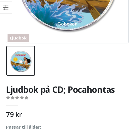
Ljudbok
Ljudbok på CD; Pocahontas
0
out of 5
79
kr
Passar till ålder: