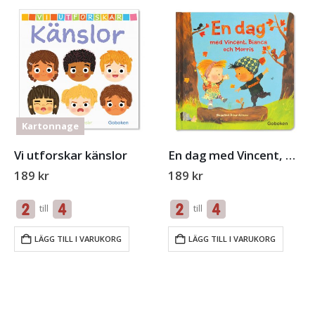
Kartonnage
En dag med Vincent, Bianca och Morris
Vi utforskar känslor
189
kr
189
kr
till
till
LÄGG TILL I VARUKORG
LÄGG TILL I VARUKORG