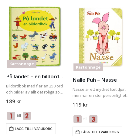
Kartonnage
Kartonnage
På landet – en bildordbok
Nalle Puh – Nasse
Bildordbok med fler än 250 ord
Nasse är ett mycket litet djur,
och bilder av allt det roliga som
men har en stor personlighet.
finns på landet.
189
kr
Lär känna honom i denna
119
kr
färgstarka boken.
till
till
LÄGG TILL I VARUKORG
LÄGG TILL I VARUKORG