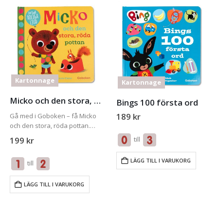
Kartonnage
Kartonnage
Micko och den stora, röda pott
Bings 100 första ord
189
kr
Gå med i Goboken – få Micko
och den stora, röda pottan.
Få boken UTAN EXTRA
till
199
kr
KOSTNAD
LÄGG TILL I VARUKORG
till
LÄGG TILL I VARUKORG