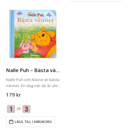
Nalle Puh – Bästa vänner
Nalle Puh och Nasse är bästa
vänner. En dag när de är ute
på promenad i skogen, tappar
179
kr
de bort varandra …
till
LÄGG TILL I VARUKORG