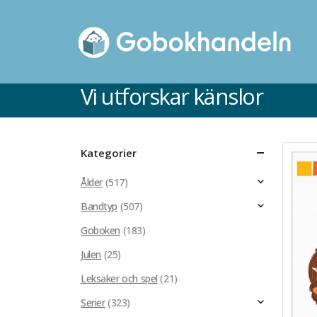
Vi utforskar känslor
Kategorier
Ålder
(517)
Bandtyp
(507)
Goboken
(183)
Julen
(25)
Leksaker och spel
(21)
Kartonnage
Serier
(323)