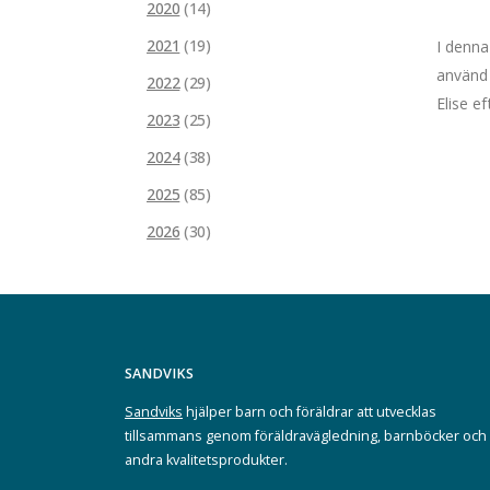
2020
(14)
2021
(19)
I denna
använd 
2022
(29)
Elise e
2023
(25)
2024
(38)
2025
(85)
2026
(30)
SANDVIKS
Sandviks
hjälper barn och föräldrar att utvecklas
tillsammans genom föräldravägledning, barnböcker och
andra kvalitetsprodukter.