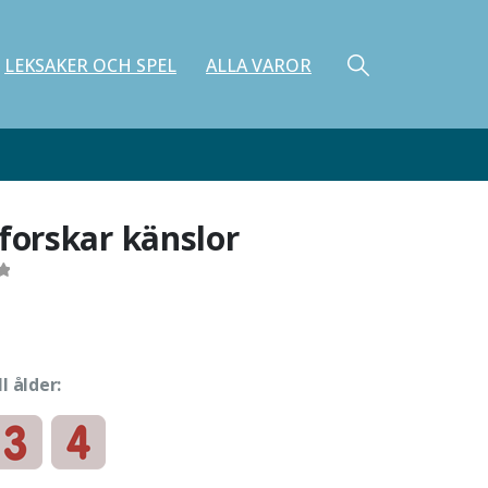
LEKSAKER OCH SPEL
ALLA VAROR
tforskar känslor
ll ålder:
e