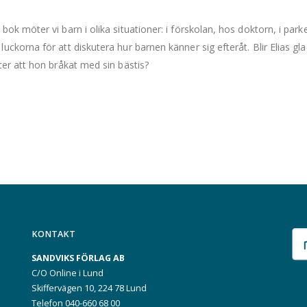
 bok möter vi barn i olika situationer: i förskolan, hos doktorn, i p
luckorna för att diskutera hur barnen känner sig efteråt. Blir Elias g
fter att hon bråkat med sin bästis?
KONTAKT
SANDVIKS FÖRLAG AB
C/O Online i Lund
Skiffervägen 10, 224 78 Lund
Telefon 040-660 68 00