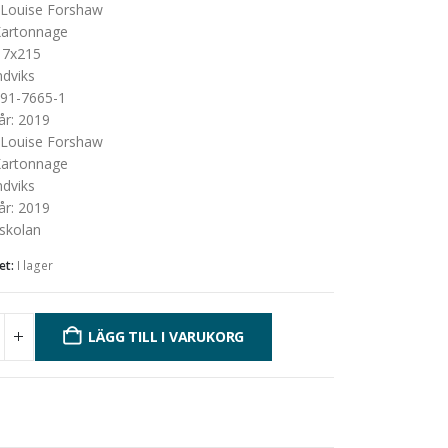
Louise Forshaw
artonnage
17x215
dviks
91-7665-1
år
:
2019
Kartonnage
Louise Forshaw
artonnage
dviks
år
:
2019
skolan
et:
I lager
LÄGG TILL I VARUKORG