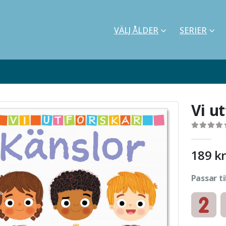
VÄLJ ÅLDER
SERIER
Vi u
0
out of 5
189
kr
Passar ti
Kartonnag