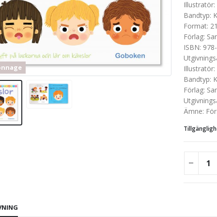
Illustratör
:
Bandtyp
:
K
Format
:
2
Förlag
:
San
ISBN
:
978-
Utgivnings
onnage
Illustratör
:
Bandtyp
:
K
Förlag
:
San
Utgivnings
Ämne
:
För
Tillgängligh
VNING