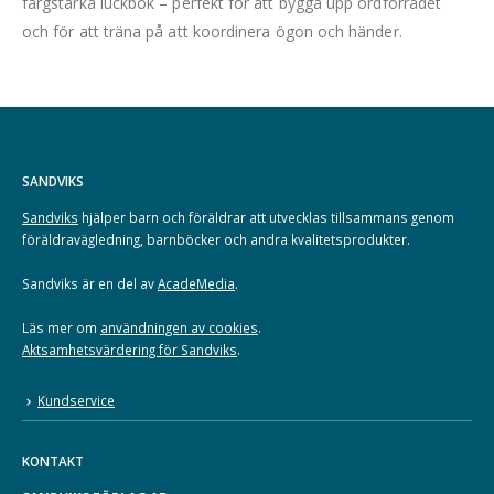
färgstarka luckbok – perfekt för att bygga upp ordförrådet
och för att träna på att koordinera ögon och händer.
SANDVIKS
Sandviks
hjälper barn och föräldrar att utvecklas tillsammans genom
föräldravägledning, barnböcker och andra kvalitetsprodukter.
Sandviks är en del av
AcadeMedia
.
Läs mer om
användningen av cookies
.
Aktsamhetsvärdering för Sandviks
.
Kundservice
KONTAKT