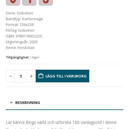
Serie
:
Goboken
Bandtyp
:
Kartonnage
Format
:
236x236
Förlag
:
Goboken
ISBN
:
9789176652220
Utgivningsår
:
2020
Ämne
:
Förskolan
Tillgänglighet:
I lager
LÄGG TILL I VARUKORG
BESKRIVNING
Lär känna Bings värld och utforska 100 vardagsord i denne