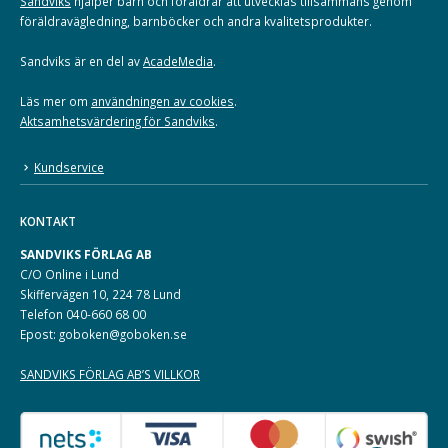
Sandviks
hjälper barn och föräldrar att utvecklas tillsammans genom
föräldravägledning, barnböcker och andra kvalitetsprodukter.
Sandviks är en del av
AcadeMedia
.
Läs mer om
användningen av cookies
.
Aktsamhetsvärdering för Sandviks
.
Kundservice
KONTAKT
SANDVIKS FÖRLAG AB
C/O Online i Lund
Skiffervägen 10, 224 78 Lund
Telefon 040-660 68 00
Epost: goboken@goboken.se
SANDVIKS FÖRLAG AB’S VILLKOR