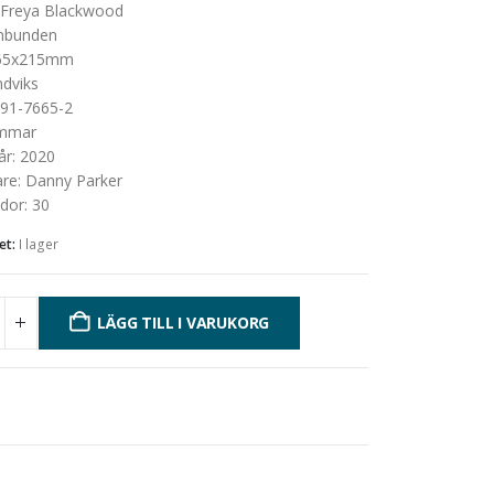
Freya Blackwood
nbunden
65x215mm
dviks
91-7665-2
mmar
år
:
2020
are
:
Danny Parker
idor
:
30
et:
I lager
LÄGG TILL I VARUKORG