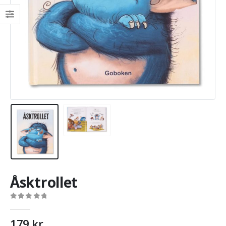
Åsktrollet
0
out of 5
179
kr