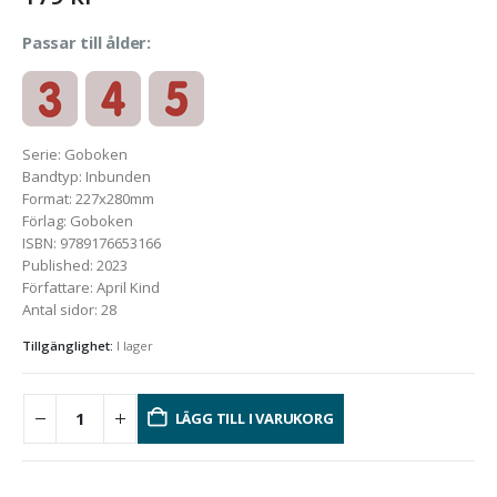
Passar till ålder:
Serie
:
Goboken
Bandtyp
:
Inbunden
Format
:
227x280mm
Förlag
:
Goboken
ISBN
:
9789176653166
Published
:
2023
Författare
:
April Kind
Antal sidor
:
28
Tillgänglighet:
I lager
LÄGG TILL I VARUKORG