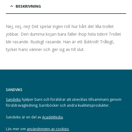
BESKRIVNING
Nej, nej, nej! Det spelar ingen roll hur hårt det lilla trollet
jobbar. Den dumma kojan bara faller ihop hela tiden! Trollet
blir rasande. Ruskigt rasande. Han är ett åsktroll! Tråkigt,
tycker hans vänner och ger sig av till slut.
SANDVIKS
Sandviks
hjälper barn och föräldrar att utvecklas tillsammans genom
föräldravägledning, barnböcker och andra kvalitetsprodukter.
Sandviks är en del av
AcadeMedia
.
Läs mer om
användningen av cookies
.