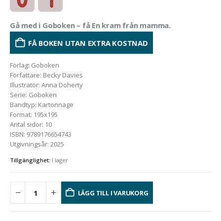
Gå med i Goboken – få En kram från mamma.
FÅ BOKEN UTAN EXTRA KOSTNAD
Förlag
:
Goboken
Författare
:
Becky Davies
Illustratör
:
Anna Doherty
Serie
:
Goboken
Bandtyp
:
Kartonnage
Format
:
195x195
Antal sidor
:
10
ISBN
:
9789176654743
Utgivningsår
:
2025
Tillgänglighet:
I lager
LÄGG TILL I VARUKORG