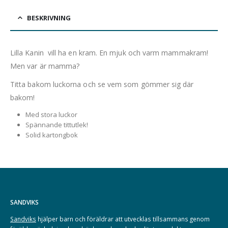
BESKRIVNING
Lilla Kanin vill ha en kram. En mjuk och varm mammakram!
Men var är mamma?
Titta bakom luckorna och se vem som gömmer sig där
bakom!
Med stora luckor
Spännande tittutlek!
Solid kartongbok
SANDVIKS
Sandviks
hjälper barn och föräldrar att utvecklas tillsammans genom