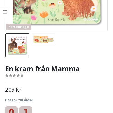
Kartonnage
En kram från Mamma
0
out of 5
209
kr
Passar till ålder: