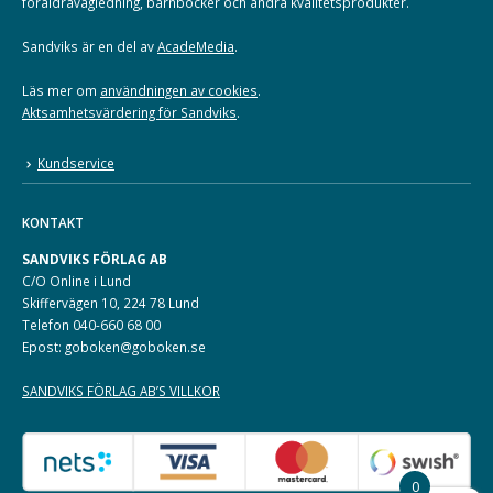
föräldravägledning, barnböcker och andra kvalitetsprodukter.
Sandviks är en del av
AcadeMedia
.
Läs mer om
användningen av cookies
.
Aktsamhetsvärdering för Sandviks
.
Kundservice
KONTAKT
SANDVIKS FÖRLAG AB
C/O Online i Lund
Skiffervägen 10, 224 78 Lund
Telefon 040-660 68 00
Epost: goboken@goboken.se
SANDVIKS FÖRLAG AB’S VILLKOR
0