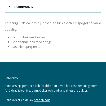
BESKRIVNING
En härlig luckbok om djur med en lucka och en spegel på varje
uppslag.
Kartongbok med luckor
Spännande bok med spegel
Läs eller sjung texten
SANDVIKS
Sandviks
hjälper barn och föräldrar att utvecklas tillsammans genom
föräldravägledning, barnböcker och andra kvalitetsprodukter.
Sandviks är en del av
AcadeMedia
.