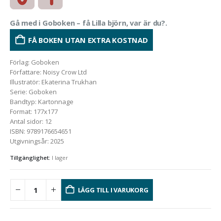
Gå med i Goboken – få Lilla björn, var är du?.
FÅ BOKEN UTAN EXTRA KOSTNAD
Förlag
:
Goboken
Författare
:
Noisy Crow Ltd
Illustratör
:
Ekaterina Trukhan
Serie
:
Goboken
Bandtyp
:
Kartonnage
Format
:
177x177
Antal sidor
:
12
ISBN
:
9789176654651
Utgivningsår
:
2025
Tillgänglighet:
I lager
LÄGG TILL I VARUKORG