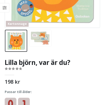
Kartonnage
Lilla björn, var är du?
0
out of 5
198
kr
Passar till ålder: