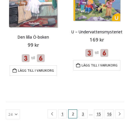
U – Undervattensmysteriet
Den lilla Ö-boken
169
kr
99
kr
till
till
LÄGG TILL I VARUKORG
LÄGG TILL I VARUKORG
…
1
2
3
15
16