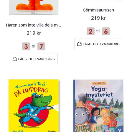
Gömmisaurusen
219
kr
Haren som inte villa dela med sig
till
219
kr
LÄGG TILL I VARUKORG
till
LÄGG TILL I VARUKORG