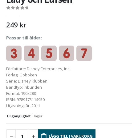
0
out of 5
249
kr
Passar till ålder:
Författare
:
Disney Enterprises, Inc.
Förlag
:
Goboken
Serie
:
Disney Klubben
Bandtyp
:
Inbunden
Format
:
190x280
ISBN
:
9789173114950
Utgivningsår
:
2011
Tillgänglighet:
I lager
LÄGG TILL I VARUKORG