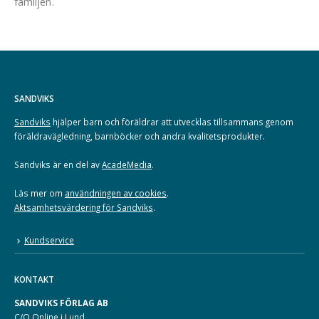
familjen.
SANDVIKS
Sandviks
hjälper barn och föräldrar att utvecklas tillsammans genom
föräldravägledning, barnböcker och andra kvalitetsprodukter.
Sandviks är en del av
AcadeMedia
.
Läs mer om
användningen av cookies
.
Aktsamhetsvärdering för Sandviks
.
Kundservice
KONTAKT
SANDVIKS FÖRLAG AB
C/O Online i Lund