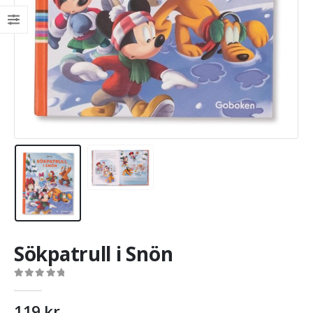
Sökpatrull i Snön
0
out of 5
119
kr