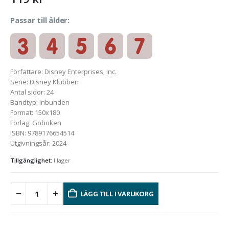
Passar till ålder:
Författare
:
Disney Enterprises, Inc.
Serie
:
Disney Klubben
Antal sidor
:
24
Bandtyp
:
Inbunden
Format
:
150x180
Förlag
:
Goboken
ISBN
:
9789176654514
Utgivningsår
:
2024
Tillgänglighet:
I lager
LÄGG TILL I VARUKORG