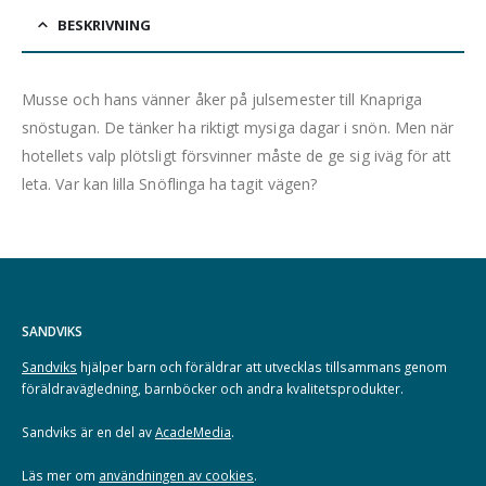
BESKRIVNING
Musse och hans vänner åker på julsemester till Knapriga
snöstugan. De tänker ha riktigt mysiga dagar i snön. Men när
hotellets valp plötsligt försvinner måste de ge sig iväg för att
leta. Var kan lilla Snöflinga ha tagit vägen?
SANDVIKS
Sandviks
hjälper barn och föräldrar att utvecklas tillsammans genom
föräldravägledning, barnböcker och andra kvalitetsprodukter.
Sandviks är en del av
AcadeMedia
.
Läs mer om
användningen av cookies
.