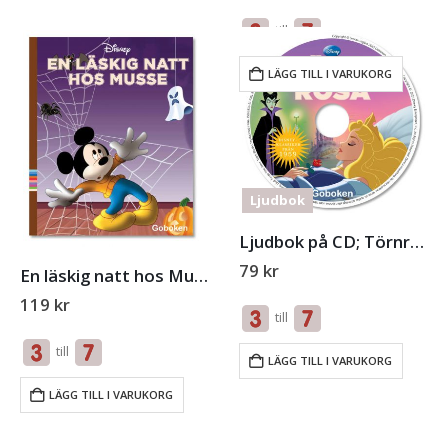
till
LÄGG TILL I VARUKORG
Ljudbok
Ljudbok på CD; Törnrosa
79
kr
En läskig natt hos Musse
119
kr
till
till
LÄGG TILL I VARUKORG
LÄGG TILL I VARUKORG