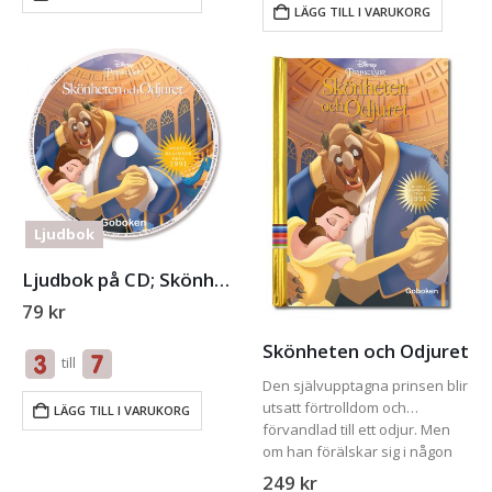
LÄGG TILL I VARUKORG
Ljudbok
Ljudbok på CD; Skönheten och Odjuret
79
kr
Skönheten och Odjuret
till
Den självupptagna prinsen blir
utsatt förtrolldom och
LÄGG TILL I VARUKORG
förvandlad till ett odjur. Men
om han förälskar sig i någon
annan än sig själv, bryts
249
kr