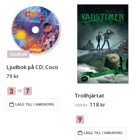
Ljudbok
Ljudbok på CD; Coco
79
kr
till
Trollhjärtat
Original
Current
118
kr
LÄGG TILL I VARUKORG
169
kr
price
price
was:
is:
169 kr.
118 kr.
LÄGG TILL I VARUKORG