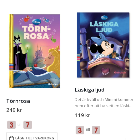
Läskiga ljud
Det är kväll och Mimmi kommer
Törnrosa
hem efter att ha sett en läskig
249
kr
film på bio. Då hör hon plötsligt
119
kr
några märkliga ljud från
till
vinden.
till
LÄGG TILL I VARUKORG