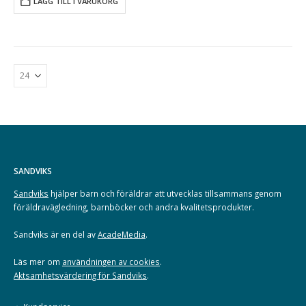
LÄGG TILL I VARUKORG
SANDVIKS
Sandviks
hjälper barn och föräldrar att utvecklas tillsammans genom
föräldravägledning, barnböcker och andra kvalitetsprodukter.
Sandviks är en del av
AcadeMedia
.
Läs mer om
användningen av cookies
.
Aktsamhetsvärdering för Sandviks
.