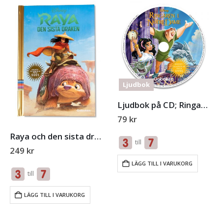
Ljudbok
Ljudbok på CD; Ringaren i Notre Dame
79
kr
Raya och den sista draken
till
249
kr
LÄGG TILL I VARUKORG
till
LÄGG TILL I VARUKORG