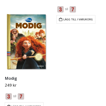
trolldomen.
till
LÄGG TILL I VARUKORG
Modig
249
kr
till