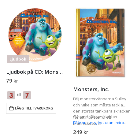
Ljudbok
Ljudbok på CD; Monster’s, Inc.
79
kr
Monsters, Inc.
till
Följ monstervännerna Sulley
och Mike som måste tackla
LÄGG TILL I VARUKORG
den största tänkbara skräcken
Gå med i Disneyklubben:
för ett monster … ett
Få Monsters, Inc. utan extra
människobarn!
kostnad
249
kr