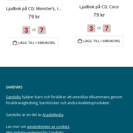
Ljudbok på CD; Coco
Ljudbok på CD; Monster’s, Inc.
79
kr
79
kr
till
till
LÄGG TILL I VARUKORG
LÄGG TILL I VARUKORG
SANDVIKS
Sandviks
hjälper barn och föräldrar att utvecklas tillsammans genom
föräldravägledning, barnböcker och andra kvalitetsprodukter.
Sandviks är en del av
AcadeMedia
.
Läs mer om
användningen av cookies
.
Aktsamhetsvärdering för Sandviks
.