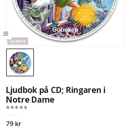
Ljudbok
Ljudbok på CD; Ringaren i
Notre Dame
0
out of 5
79
kr