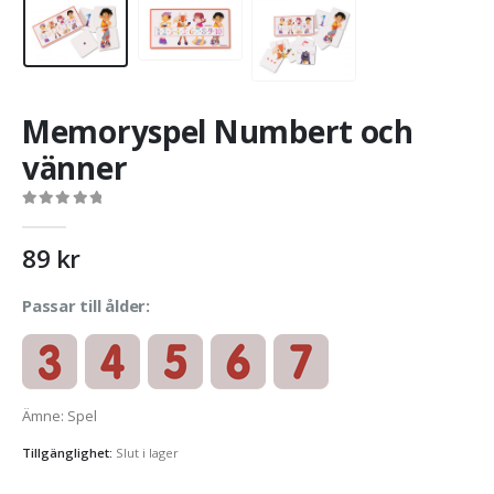
Memoryspel Numbert och
vänner
0
out of 5
89
kr
Passar till ålder:
Ämne
:
Spel
Tillgänglighet:
Slut i lager