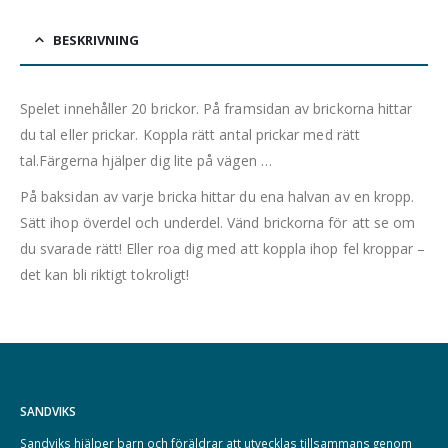
BESKRIVNING
Spelet innehåller 20 brickor. På framsidan av brickorna hittar
du tal eller prickar. Koppla rätt antal prickar med rätt
tal.Färgerna hjälper dig lite på vägen …
På baksidan av varje bricka hittar du ena halvan av en kropp.
Sätt ihop överdel och underdel. Vänd brickorna för att se om
du svarade rätt! Eller roa dig med att koppla ihop fel kroppar –
det kan bli riktigt tokroligt!
SANDVIKS
Sandviks
hjälper barn och föräldrar att utvecklas tillsammans genom