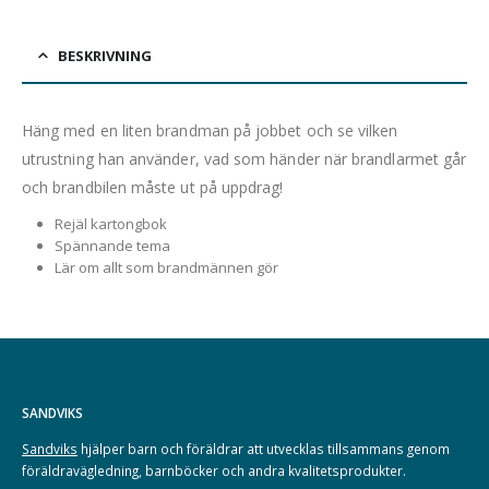
BESKRIVNING
Häng med en liten brandman på jobbet och se vilken
utrustning han använder, vad som händer när brandlarmet går
och brandbilen måste ut på uppdrag!
Rejäl kartongbok
Spännande tema
Lär om allt som brandmännen gör
SANDVIKS
Sandviks
hjälper barn och föräldrar att utvecklas tillsammans genom
föräldravägledning, barnböcker och andra kvalitetsprodukter.