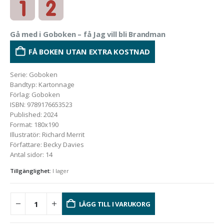
Gå med i Goboken – få Jag vill bli Brandman
FÅ BOKEN UTAN EXTRA KOSTNAD
Serie
:
Goboken
Bandtyp
:
Kartonnage
Förlag
:
Goboken
ISBN
:
9789176653523
Published
:
2024
Format
:
180x190
Illustratör
:
Richard Merrit
Författare
:
Becky Davies
Antal sidor
:
14
Tillgänglighet:
I lager
LÄGG TILL I VARUKORG