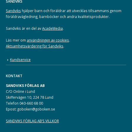
SANDVIKS
Sandviks
hjälper barn och föräldrar att utvecklas tillsammans genom
föräldravägledning, barnböcker och andra kvalitetsprodukter.
Sandviks är en del av
AcadeMedia
.
Läs mer om
användningen av cookies
.
Aktsamhetsvärdering för Sandviks
.
Kundservice
KONTAKT
SANDVIKS FÖRLAG AB
C/O Online i Lund
Skiffervägen 10, 224 78 Lund
Telefon 040-660 68 00
Epost: goboken@goboken.se
SANDVIKS FÖRLAG AB’S VILLKOR