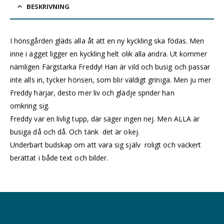
BESKRIVNING
I hönsgården gläds alla åt att en ny kyckling ska födas. Men
inne i ägget ligger en kyckling helt olik alla andra. Ut kommer
nämligen Färgstarka Freddy! Han är vild och
busig och
passar
inte alls in, tycker hönsen, som blir väldigt griniga. Men ju mer
Freddy härjar, desto me
r liv och glädje sprider han
omkring
sig.
Freddy var en livlig tupp, där säger ingen nej. Men ALLA är
busiga då och då. Och tänk
d
et är okej.
Underbart
budskap om att vara sig själv
roligt och vackert
berättat i
både text och bilder.