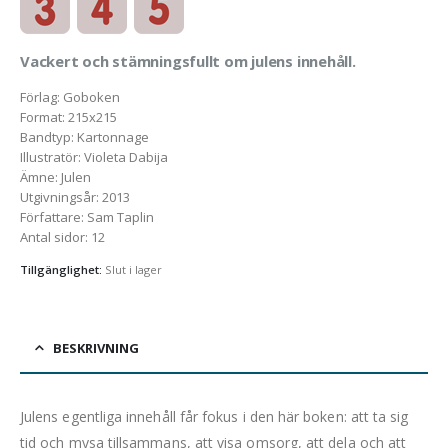
Vackert och stämningsfullt om julens innehåll.
Förlag
:
Goboken
Format
:
215x215
Bandtyp
:
Kartonnage
Illustratör
:
Violeta Dabija
Ämne
:
Julen
Utgivningsår
:
2013
Författare
:
Sam Taplin
Antal sidor
:
12
Tillgänglighet:
Slut i lager
BESKRIVNING
Julens egentliga innehåll får fokus i den här boken: att ta sig
tid och mysa tillsammans, att visa omsorg, att dela och att