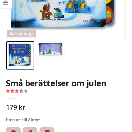
Kartonnage
Små berättelser om julen
3.46
out of 5
179
kr
Passar till ålder: