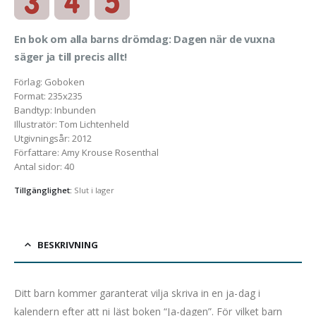
En bok om alla barns drömdag: Dagen när de vuxna
säger ja till precis allt!
Förlag
:
Goboken
Format
:
235x235
Bandtyp
:
Inbunden
Illustratör
:
Tom Lichtenheld
Utgivningsår
:
2012
Författare
:
Amy Krouse Rosenthal
Antal sidor
:
40
Tillgänglighet:
Slut i lager
BESKRIVNING
Ditt barn kommer garanterat vilja skriva in en ja-dag i
kalendern efter att ni läst boken “Ja-dagen”. För vilket barn