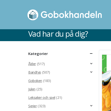
Vad har du på dig?
Kategorier
Ålder
(517)
Bandtyp
(507)
Goboken
(183)
Julen
(25)
Leksaker och spel
(21)
Serier
(323)