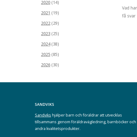
2020
(14)
Vad har
2021
(19)
få svar
2022
(29)
2023
(25)
2024
(38)
2025
(85)
2026
(30)
SANDVIKS
Sandviks
hjälper barn och föräldrar att utvecklas
tillsammans genom föräldravägledning, barnböcker och
andra kvalitetsprodukter.