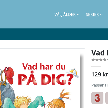
VÄLJ ÅLDER
SERIER
Vad 
0
out of 5
129
kr
Passar ti