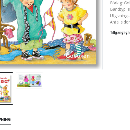
Förlag
:
Go
Bandtyp
:
I
Utgivnings
Antal sidor
Tillgängligh
VNING