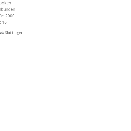
boken
nbunden
år
:
2000
:
16
et:
Slut i lager