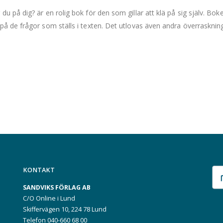
 du på dig? är en rolig bok för den som gillar att klä på sig själv. Bo
 på de frågor som ställs i texten. Det utlovas även andra överrasknin
KONTAKT
SANDVIKS FÖRLAG AB
C/O Online i Lund
Skiffervägen 10, 224 78 Lund
Telefon 040-660 68 00