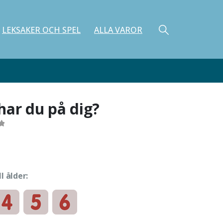
LEKSAKER OCH SPEL
ALLA VAROR
har du på dig?
ll ålder: