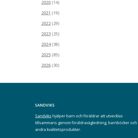
2020
(14)
2021
(19)
2022
(29)
2023
(25)
2024
(38)
2025
(85)
2026
(30)
SANDVIKS
Sandviks
hjälper barn och föräldrar att utvecklas
tillsammans genom föräldravägledning, barnböcker och
andra kvalitetsprodukter.