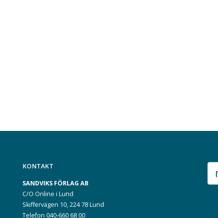
KONTAKT
SANDVIKS FÖRLAG AB
C/O Online i Lund
Skiffervägen 10, 224 78 Lund
Telefon 040-660 68 00