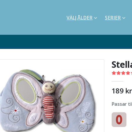
VÄLJ ÅLDER
SERIER
Stell
4.62
out o
189
kr
Passar ti