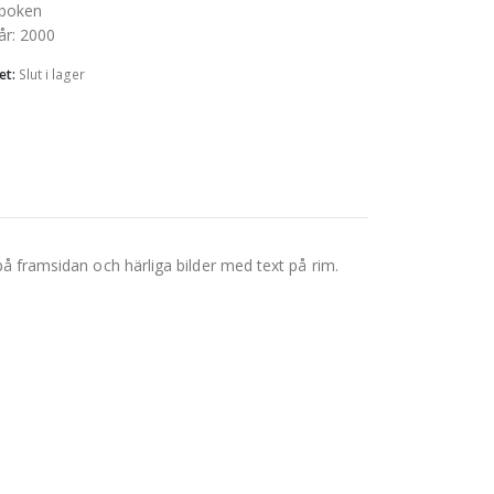
boken
år
:
2000
et:
Slut i lager
 på framsidan och härliga bilder med text på rim.