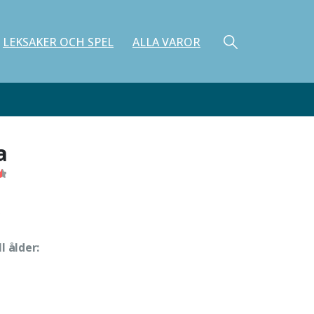
LEKSAKER OCH SPEL
ALLA VAROR
a
f 5
ll ålder: