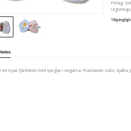
Förlag
:
Go
Utgivnings
Tillgängligh
VNING
är en mjuk fjärilsbok med speglar i vingarna. Prasslande sidor, bjällra