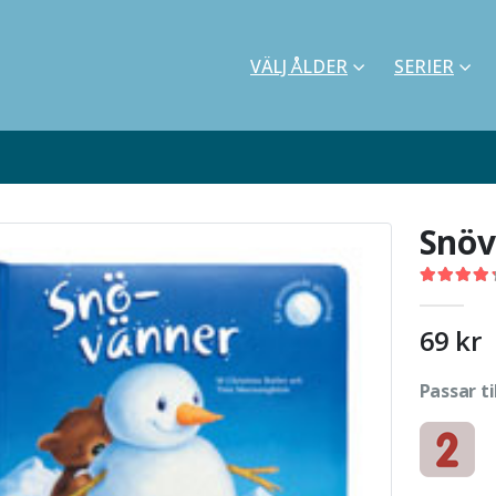
VÄLJ ÅLDER
SERIER
Snöv
4.40
out o
69
kr
Passar ti