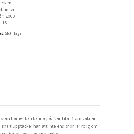
boken
nbunden
år
:
2000
:
18
et:
Slut i lager
 som barnet kan känna på. När Lilla Björn vaknar
nart upptäcker han att inte ens snön är rolig om
sig för att göra en snögubbe.