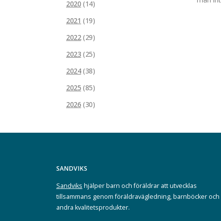
2020
(14)
2021
(19)
2022
(29)
2023
(25)
2024
(38)
2025
(85)
2026
(30)
SANDVIKS
Sandviks
hjälper barn och föräldrar att utvecklas
tillsammans genom föräldravägledning, barnböcker och
andra kvalitetsprodukter.