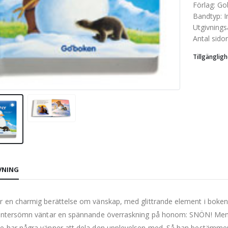
Förlag
:
Go
Bandtyp
:
I
Utgivnings
Antal sidor
Tillgängligh
VNING
r en charmig berättelse om vänskap, med glittrande element i boken
vintersömn väntar en spännande överraskning på honom: SNÖN! Men s
e har några vänner att dela den upplevelsen med. Så han bestämmer 