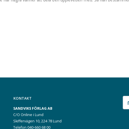
KONTAKT
SANDVIKS FÖRLAG AB
C/O Online i Lund
Skiffervägen 10, 224 78 Lund
Telefon 040-660 68 00