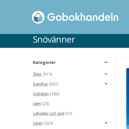
Snövänner
Kategorier
Ålder
(517)
Bandtyp
(507)
Goboken
(183)
Julen
(25)
Leksaker och spel
(21)
Serier
(323)