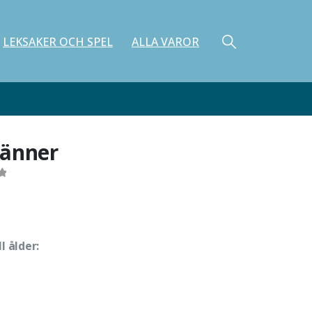
LEKSAKER OCH SPEL
ALLA VAROR
änner
f 5
ll ålder: