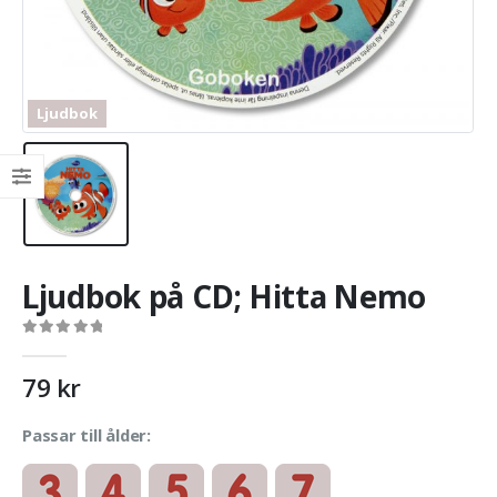
Ljudbok
Ljudbok på CD; Hitta Nemo
0
out of 5
79
kr
Passar till ålder: