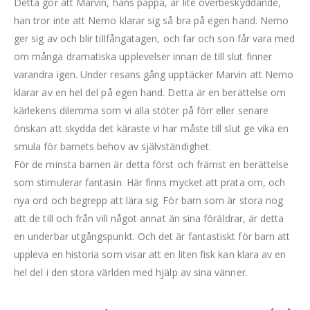
Detta gör att Marvin, hans pappa, är lite överbeskyddande,
han tror inte att Nemo klarar sig så bra på egen hand. Nemo
ger sig av och blir tillfångatagen, och far och son får vara med
om många dramatiska upplevelser innan de till slut finner
varandra igen. Under resans gång upptäcker Marvin att Nemo
klarar av en hel del på egen hand. Detta är en berättelse om
kärlekens dilemma som vi alla stöter på förr eller senare
önskan att skydda det käraste vi har måste till slut ge vika en
smula för barnets behov av självständighet.
För de minsta barnen är detta först och främst en berättelse
som stimulerar fantasin. Här finns mycket att prata om, och
nya ord och begrepp att lära sig. För barn som är stora nog
att de till och från vill något annat än sina föräldrar, är detta
en underbar utgångspunkt. Och det är fantastiskt för barn att
uppleva en historia som visar att en liten fisk kan klara av en
hel del i den stora världen med hjälp av sina vänner.