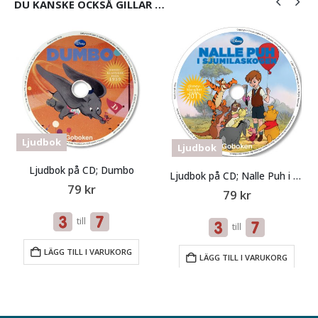
DU KANSKE OCKSÅ GILLAR …
Ljudbok
Ljudbok
Ljudbok på CD; Dumbo
Ljudbok på CD; Nalle Puh i Sjumilaskogen
79
kr
79
kr
till
till
LÄGG TILL I VARUKORG
LÄGG TILL I VARUKORG