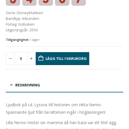
Serie
:
Disneyklubben
Bandtyp
:
Inbunden
Förlag
:
Goboken
Utgivningsår
:
2010
Tillgänglighet:
I lager
LÄGG TILL I VARUKORG
BESKRIVNING
Ljudbok på cd. Lyssna till historien om Hitta Nemo.
Spännande ljud från berättelsen ingår i högläsningen!
Lilla Nemo mister sin mamma då han bara var ett litet ägg.