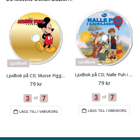
L
Ljudbok
Ljudbok
Ljudbok på CD; Nalle Puh i Sjumilaskogen
Ljudbok på CD; Musse Pigg och vänner
79
kr
79
kr
till
till
LÄGG TILL I VARUKORG
LÄGG TILL I VARUKORG