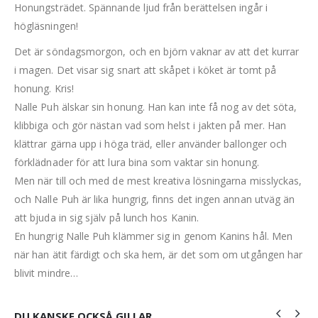
Honungsträdet. Spännande ljud från berättelsen ingår i
högläsningen!
Det är söndagsmorgon, och en björn vaknar av att det kurrar
i magen. Det visar sig snart att skåpet i köket är tomt på
honung. Kris!
Nalle Puh älskar sin honung. Han kan inte få nog av det söta,
klibbiga och gör nästan vad som helst i jakten på mer. Han
klättrar gärna upp i höga träd, eller använder ballonger och
förklädnader för att lura bina som vaktar sin honung.
Men när till och med de mest kreativa lösningarna misslyckas,
och Nalle Puh är lika hungrig, finns det ingen annan utväg än
att bjuda in sig själv på lunch hos Kanin.
En hungrig Nalle Puh klämmer sig in genom Kanins hål. Men
när han ätit färdigt och ska hem, är det som om utgången har
blivit mindre…
DU KANSKE OCKSÅ GILLAR …