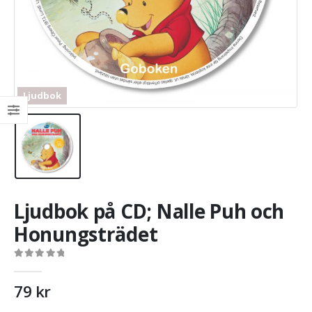
Ljudbok
Ljudbok på CD; Nalle Puh och
Honungsträdet
0
out of 5
79
kr