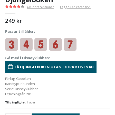
4
kundrecensioner
|
Lägg till en recension
4.33
out of 5
249
kr
Passar till ålder:
Gå med i Disneyklubben:
FÅ DJUNGELBOKEN UTAN EXTRA KOSTNAD
Förlag
:
Goboken
Bandtyp
:
Inbunden
Serie
:
Disneyklubben
Utgivningsår
:
2010
Tillgänglighet:
I lager