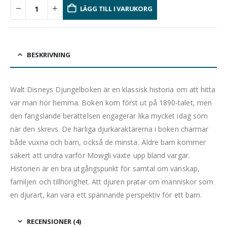
LÄGG TILL I VARUKORG
BESKRIVNING
Walt Disneys Djungelboken är en klassisk historia om att hitta
var man hör hemma. Boken kom först ut på 1890-talet, men
den fängslande berättelsen engagerar lika mycket idag som
när den skrevs. De härliga djurkaraktärerna i boken charmar
både vuxna och barn, också de minsta. Äldre barn kommer
säkert att undra varför Mowgli växte upp bland vargar.
Historien är en bra utgångspunkt för samtal om vänskap,
familjen och tillhörighet. Att djuren pratar om människor som
en djurart, kan vara ett spännande perspektiv för ett barn.
RECENSIONER (4)