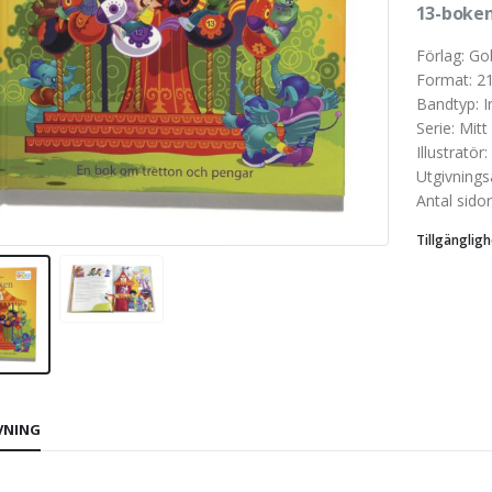
13-boken
Förlag
:
Go
Format
:
2
Bandtyp
:
I
Serie
:
Mitt
Illustratör
:
Utgivnings
Antal sidor
Tillgängligh
VNING