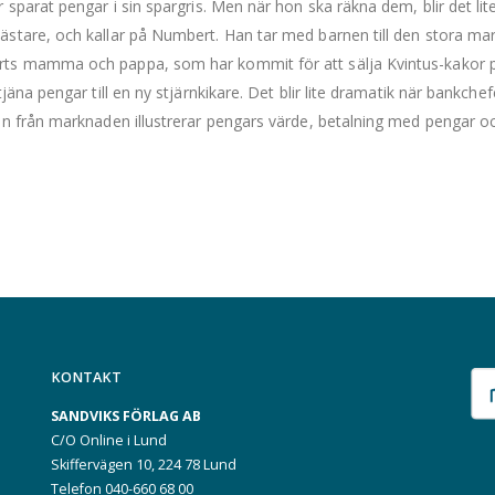
r sparat pengar i sin spargris. Men när hon ska räkna dem, blir det l
stare, och kallar på Numbert. Han tar med barnen till den stora m
s mamma och pappa, som har kommit för att sälja Kvintus-kakor på
tjäna pengar till en ny stjärnkikare. Det blir lite dramatik när bankchef
en från marknaden illustrerar pengars värde, betalning med pengar oc
KONTAKT
SANDVIKS FÖRLAG AB
C/O Online i Lund
Skiffervägen 10, 224 78 Lund
Telefon 040-660 68 00