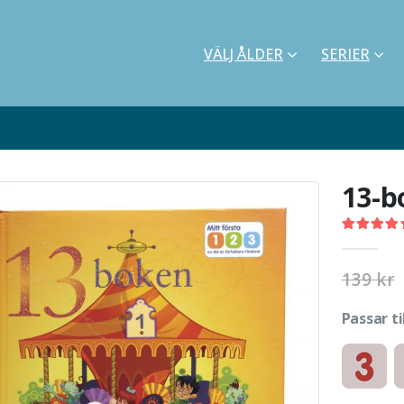
VÄLJ ÅLDER
SERIER
13-b
5.00
out o
139
kr
Passar ti