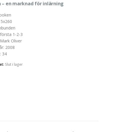
 – en marknad för inlärning
boken
15x260
nbunden
 första 1-2-3
Mark Oliver
år
:
2008
:
34
et:
Slut i lager