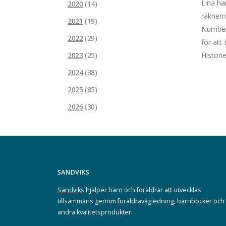
Lina ha
2020
(14)
räknemä
2021
(19)
Numbert
2022
(29)
för att 
Histori
2023
(25)
2024
(38)
2025
(85)
2026
(30)
SANDVIKS
Sandviks
hjälper barn och föräldrar att utvecklas
tillsammans genom föräldravägledning, barnböcker och
andra kvalitetsprodukter.