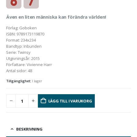
Även en liten människa kan förändra världen!
Förlag
:
Goboken
ISBN
:
9789173119870
Format
:
234x234
Bandtyp
:
Inbunden
Serie
:
Twinsy
Utgivningsår
:
2015
Författare
:
Vivienne Harr
Antal sidor
:
48
Tillgänglighet:
I lager
LÄGG TILL I VARUKORG
BESKRIVNING