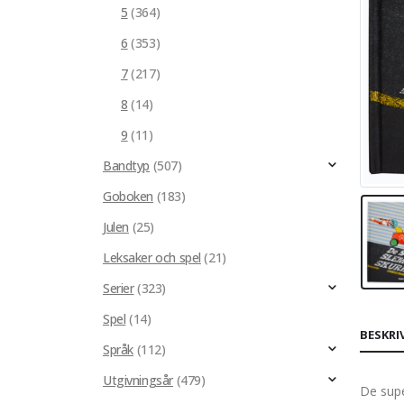
5
(364)
6
(353)
7
(217)
8
(14)
9
(11)
Bandtyp
(507)
Goboken
(183)
Julen
(25)
Leksaker och spel
(21)
Serier
(323)
Spel
(14)
BESKRI
Språk
(112)
Utgivningsår
(479)
De supe