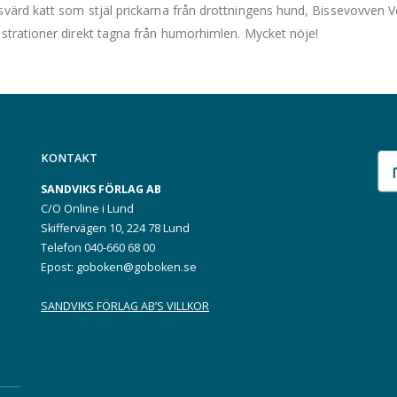
svärd katt som stjäl prickarna från drottningens hund, Bissevovven 
ustrationer direkt tagna från humorhimlen. Mycket nöje!
KONTAKT
SANDVIKS FÖRLAG AB
C/O Online i Lund
Skiffervägen 10, 224 78 Lund
Telefon 040-660 68 00
Epost: goboken@goboken.se
SANDVIKS FÖRLAG AB’S VILLKOR