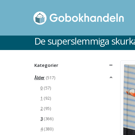
De superslemmiga skurk
Kategorier
Ålder
(517)
0
(57)
1
(92)
2
(95)
3
(366)
4
(380)