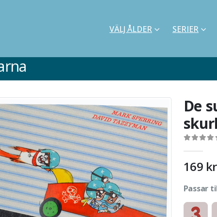
VÄLJ ÅLDER
SERIER
arna
De s
skur
0
out of 5
169
kr
Passar ti