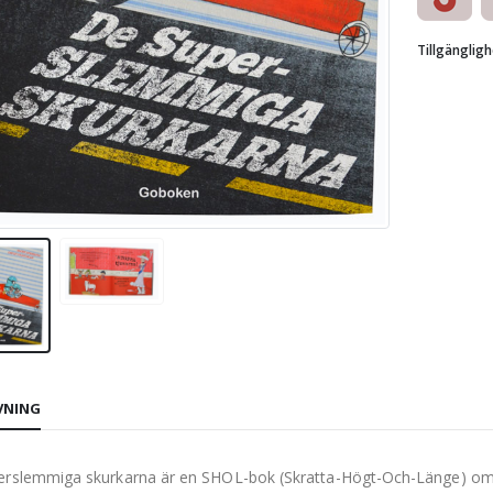
Tillgängligh
VNING
rslemmiga skurkarna är en SHOL-bok (Skratta-Högt-Och-Länge) om tre