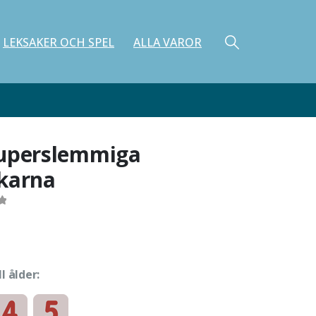
LEKSAKER OCH SPEL
ALLA VAROR
uperslemmiga
karna
ll ålder: