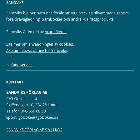
SANDVIKS
Sandviks
hjälper barn och föräldrar att utvecklas tillsammans genom
föräldravägledning, barnböcker och andra kvalitetsprodukter.
Sandviks är en del av
AcadeMedia
.
Läs mer om
användningen av cookies
.
Aktsamhetsvärdering för Sandviks
.
Kundservice
KONTAKT
SANDVIKS FÖRLAG AB
C/O Online i Lund
Skiffervägen 10, 224 78 Lund
Telefon 040-660 68 00
Epost: goboken@goboken.se
SANDVIKS FÖRLAG AB’S VILLKOR