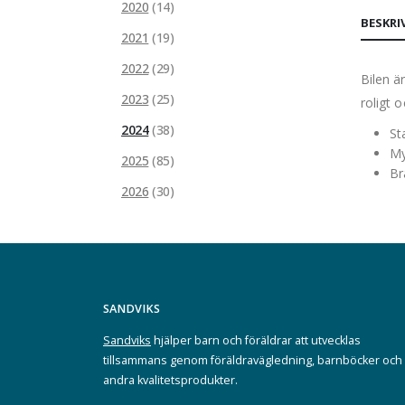
2020
(14)
BESKRI
2021
(19)
2022
(29)
Bilen ä
2023
(25)
roligt 
2024
(38)
St
My
2025
(85)
Br
2026
(30)
SANDVIKS
Sandviks
hjälper barn och föräldrar att utvecklas
tillsammans genom föräldravägledning, barnböcker och
andra kvalitetsprodukter.