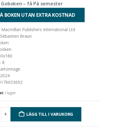
 Goboken – få På semester
FÅ BOKEN UTAN EXTRA KOSTNAD
:
Macmillan Publishers International Ltd
Sébastien Braun
Kartonnage
oken
boken
80x180
:
8
artonnage
2024
9176653692
et:
I lager
LÄGG TILL I VARUKORG