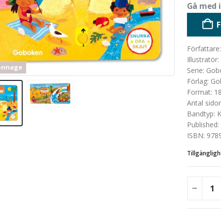
Gå med i
Författare
Illustratör
:
onnage
Serie
:
Gob
Förlag
:
Go
Format
:
1
Antal sidor
Bandtyp
:
K
Published
:
ISBN
:
978
Tillgängligh