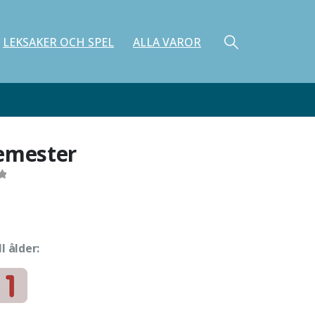
LEKSAKER OCH SPEL
ALLA VAROR
emester
ll ålder:
e