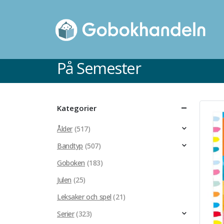
På Semester
Kategorier
Ålder
(517)
Bandtyp
(507)
Goboken
(183)
Julen
(25)
Leksaker och spel
(21)
Kartonnage
Serier
(323)