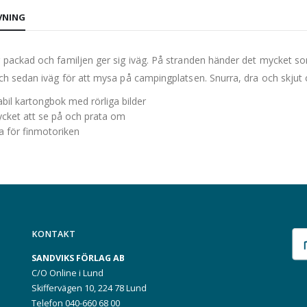
VNING
r packad och familjen ger sig iväg. På stranden händer det mycket so
och sedan iväg för att mysa på campingplatsen. Snurra, dra och skju
abil kartongbok med rörliga bilder
cket att se på och prata om
a för finmotoriken
KONTAKT
SANDVIKS FÖRLAG AB
C/O Online i Lund
Skiffervägen 10, 224 78 Lund
Telefon 040-660 68 00