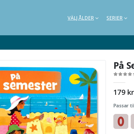
VÄLJ ÅLDER
SERIER
På S
0
out of 5
179
kr
Passar ti
Kartonnag