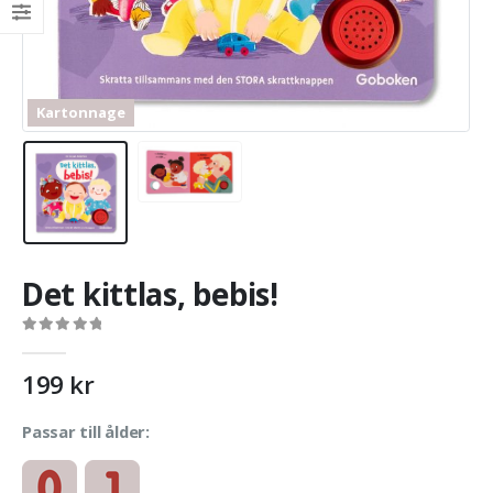
Kartonnage
Det kittlas, bebis!
0
out of 5
199
kr
Passar till ålder: