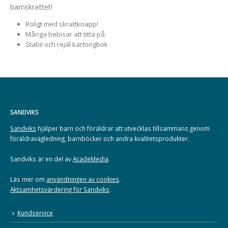
barnskrattet!
Roligt med skrattknapp!
Många bebisar att titta på.
Stabil och rejäl kartongbok
SANDVIKS
Sandviks
hjälper barn och föräldrar att utvecklas tillsammans genom
föräldravägledning, barnböcker och andra kvalitetsprodukter.
Sandviks är en del av
AcadeMedia
.
Läs mer om
användningen av cookies
.
Aktsamhetsvärdering för Sandviks
.
Kundservice