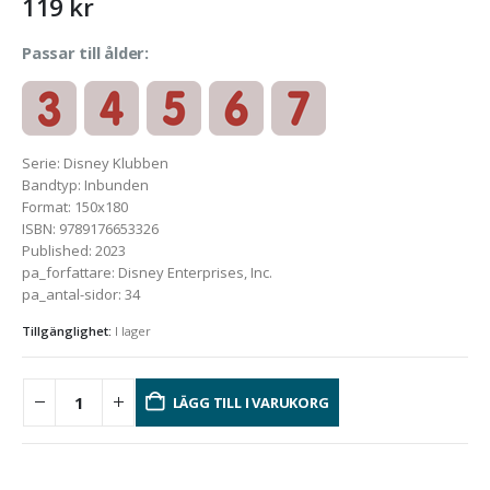
119
kr
Passar till ålder:
Serie
:
Disney Klubben
Bandtyp
:
Inbunden
Format
:
150x180
ISBN
:
9789176653326
Published
:
2023
pa_forfattare
:
Disney Enterprises, Inc.
pa_antal-sidor
:
34
Tillgänglighet:
I lager
LÄGG TILL I VARUKORG