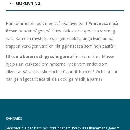
BESKRIVNING
Här kommer en bok med två nya äventyr! I
Prinsessan på
ärten
bankar någon på Prins Kalles slottsport en stormig
natt. Kan den mystiska och genomblöta unga kvinnan på
trappen verkligen vara en riktig prinsessa som hon påstår?
I
Skomakaren och pysslingarna
får skomakare Musse
hjälp i sin verkstad om nätterna. Men vem är det som
tillverkar så vackra skor och stövlar till honom? Och hur kan
han ge något tillbaka till de skickliga medhjälparna?
SANDVIKS
Sandviks
hjälper barn och föräldrar att utvecklas tillsammans genom