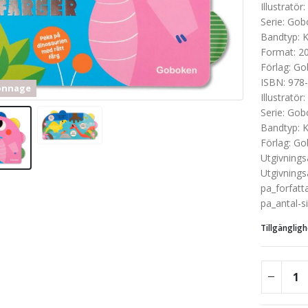
Illustratör
:
Serie
:
Gob
Bandtyp
:
K
Format
:
2
Förlag
:
Go
ISBN
:
978-
onnage
Illustratör
:
Serie
:
Gob
Bandtyp
:
K
Förlag
:
Go
Utgivnings
Utgivnings
pa_forfatt
pa_antal-s
Tillgängligh