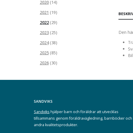
2020
(14)
2021
(19)
BESKRI
2022
(29)
Den här
2023
(25)
Tr
2024
(38)
Sv
2025
(85)
Bi
2026
(30)
SANDVIKS
Sandviks
hjälper barn och föräldrar att utvecklas
tillsammans genom föräldravägledning, barnböcker och
andra kvalitetsprodukter.