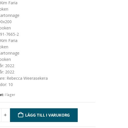
Kim Faria
oken
artonnage
00x200
boken
91-7665-2
Kartonnage
Kim Faria
oken
artonnage
boken
år
:
2022
år
:
2022
are
:
Rebecca Weerasekera
idor
:
10
et:
I lager
LÄGG TILL I VARUKORG