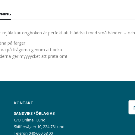
VNING
 rejäla kartongboken är perfekt att bläddra i med små händer
– och
äna på färger
ara på frågorna genom att peka
lderna ger myyyycket att prata om!
KONTAKT
SANDVIKS FÖRLAG AB
C/O Online i Lund
Skiffervägen 10, 224 78 Lund
Telefon 040-660 68 00