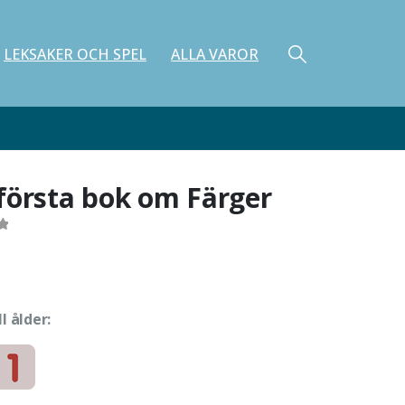
LEKSAKER OCH SPEL
ALLA VAROR
första bok om Färger
ll ålder:
e