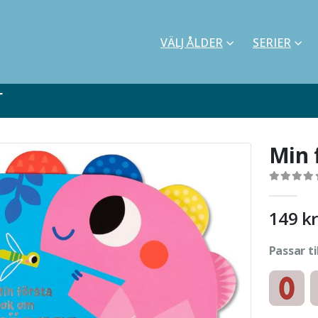
VÄLJ ÅLDER
SERIER
r
Min 
0
out of 5
149
kr
Passar ti
Kartonnag