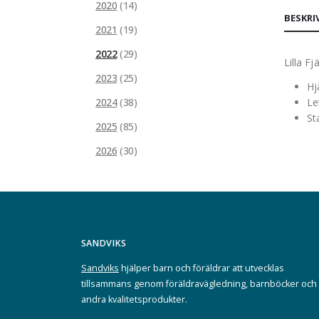
2020
(14)
BESKRI
2021
(19)
2022
(29)
Lilla F
2023
(25)
Hjä
Le
2024
(38)
St
2025
(85)
2026
(30)
SANDVIKS
Sandviks
hjälper barn och föräldrar att utvecklas
tillsammans genom föräldravägledning, barnböcker och
andra kvalitetsprodukter.