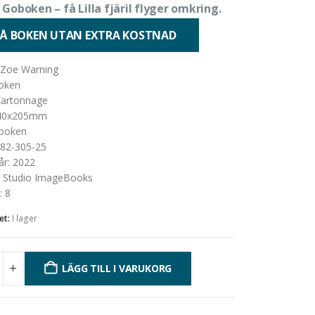
e
Goboken – få Lilla fjäril flyger omkring.
FÅ BOKEN UTAN EXTRA KOSTNAD
Zoe Warning
oken
artonnage
Kartonnage
40x205mm
boken
82-305-25
år
:
2022
:
Studio ImageBooks
:
8
et:
I lager
LÄGG TILL I VARUKORG