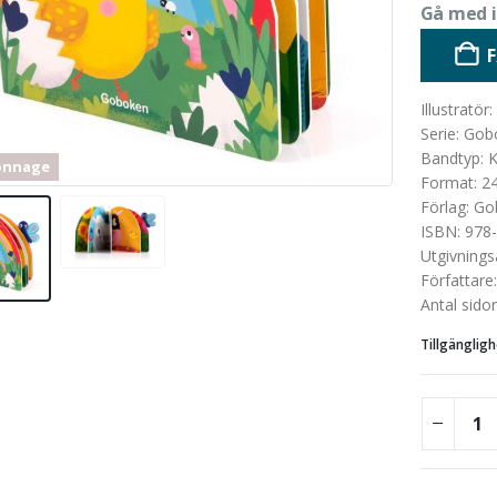
Kartonnag
Gå med i 
Illustratör
:
Serie
:
Gob
Bandtyp
:
K
onnage
Format
:
2
Förlag
:
Go
ISBN
:
978-
Utgivnings
Författare
Antal sidor
Tillgängligh