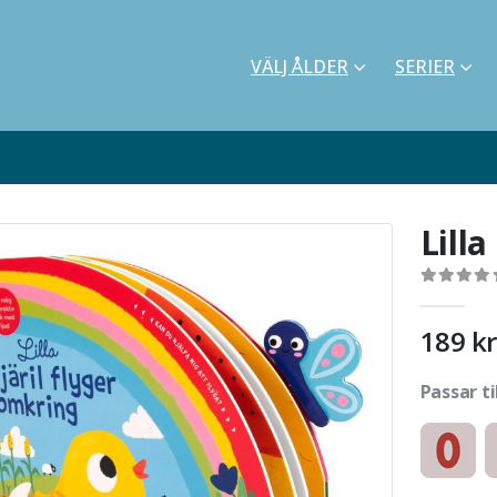
VÄLJ ÅLDER
SERIER
Lilla
0
out of 5
189
kr
Passar ti