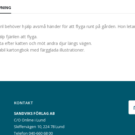
VNING
järil behöver hjälp avsmå händer för att flyga runt på gården. Hon let
lp fjärilen att flyga.
ta efter katten och möt andra djur längs vägen.
abil kartongbok med färgglada illustrationer.
KONTAKT
SANDVIKS FÖRLAG AB
C/O Online i Lund
Skiffervägen 10, 224 78 Lund
Telefon 040-660 68 00