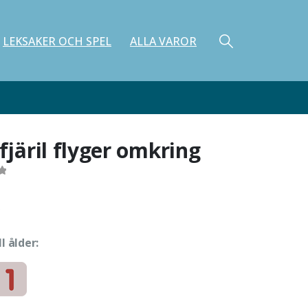
LEKSAKER OCH SPEL
ALLA VAROR
 fjäril flyger omkring
ll ålder: