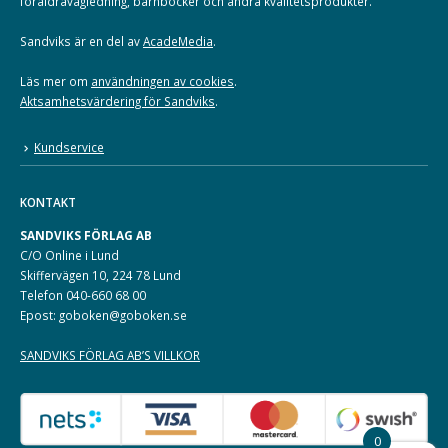
föräldravägledning, barnböcker och andra kvalitetsprodukter.
Sandviks är en del av
AcadeMedia
.
Läs mer om
användningen av cookies
.
Aktsamhetsvärdering för Sandviks
.
Kundservice
KONTAKT
SANDVIKS FÖRLAG AB
C/O Online i Lund
Skiffervägen 10, 224 78 Lund
Telefon 040-660 68 00
Epost: goboken@goboken.se
SANDVIKS FÖRLAG AB’S VILLKOR
0