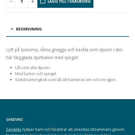
LÄGG TILL I VARUKORG
BESKRIVNING
Lyft på luckorna, råma,gnägga och kackla som djuren i den
här färgglada djurboken med spegel!
Låt som alla djuren.
Med luckor och spegel.
Stabil kartongbok som tål att hanteras om och om igjen.
SANDVIKS
Sandviks
hjälper barn och föräldrar att utvecklas tillsammans genom