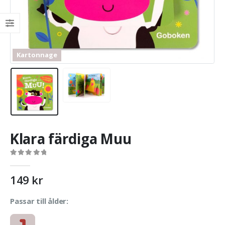
Kartonnage
Klara färdiga Muu
0
out of 5
149
kr
Passar till ålder: