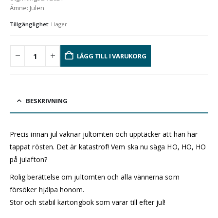
Ämne
:
Julen
Tillgänglighet:
I lager
LÄGG TILL I VARUKORG
BESKRIVNING
Precis innan jul vaknar jultomten och upptäcker att han har
tappat rösten. Det är katastrof! Vem ska nu säga HO, HO, HO
på julafton?
Rolig berättelse om jultomten och alla vännerna som
försöker hjälpa honom.
Stor och stabil kartongbok som varar till efter jul!