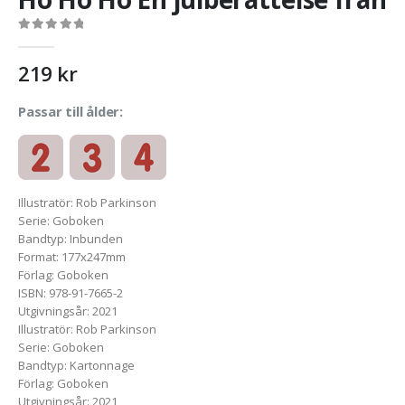
0
out of 5
219
kr
Passar till ålder:
Illustratör
:
Rob Parkinson
Serie
:
Goboken
Bandtyp
:
Inbunden
Format
:
177x247mm
Förlag
:
Goboken
ISBN
:
978-91-7665-2
Utgivningsår
:
2021
Illustratör
:
Rob Parkinson
Serie
:
Goboken
Bandtyp
:
Kartonnage
Förlag
:
Goboken
Utgivningsår
:
2021