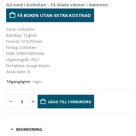
Gå med i Goboken – få Glada vänner i dammen.
FÅ BOKEN UTAN EXTRA KOSTNAD
Serie
:
Goboken
Bandtyp
:
Tygbok
Format
:
137x155mm
Förlag
:
Goboken
ISBN
:
9789176652640
Utgivningsår
:
2021
Författare
:
Image Books
Antal sidor
:
8
Tillgänglighet:
I lager
LÄGG TILL I VARUKORG
BESKRIVNING