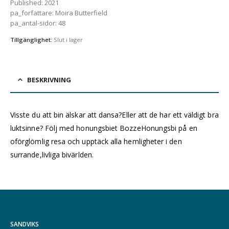
Published
:
2021
pa_forfattare
:
Moira Butterfield
pa_antal-sidor
:
48
Tillgänglighet:
Slut i lager
BESKRIVNING
Visste du att bin älskar att dansa?Eller att de har ett väldigt bra
luktsinne? Följ med honungsbiet BozzeHonungsbi på en
oförglömlig resa och upptäck alla hemligheter i den
surrande,livliga bivärlden.
SANDVIKS