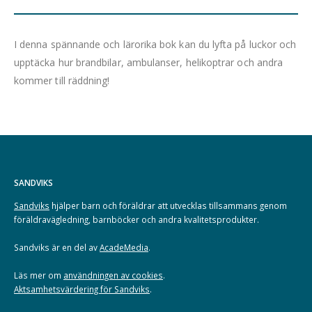
I denna spännande och lärorika bok kan du lyfta på luckor och
upptäcka hur brandbilar, ambulanser, helikoptrar och andra
kommer till räddning!
SANDVIKS
Sandviks
hjälper barn och föräldrar att utvecklas tillsammans genom
föräldravägledning, barnböcker och andra kvalitetsprodukter.
Sandviks är en del av
AcadeMedia
.
Läs mer om
användningen av cookies
.
Aktsamhetsvärdering för Sandviks
.